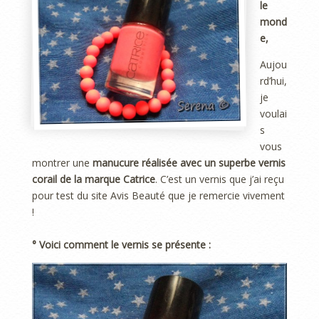
le
mond
e,
Aujou
rd’hui,
je
voulai
s
vous
montrer une
manucure réalisée avec un superbe vernis
corail de la marque Catrice
. C’est un vernis que j’ai reçu
pour test du site Avis Beauté que je remercie vivement
!
° Voici comment le vernis se présente :