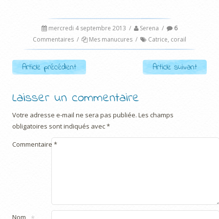
mercredi 4 septembre 2013
/
Serena
/
6
Commentaires
/
Mes manucures
/
Catrice
,
corail
Post navigation
Article précédent
Article suivant
Laisser un commentaire
Votre adresse e-mail ne sera pas publiée.
Les champs
obligatoires sont indiqués avec
*
Commentaire
*
Nom
*