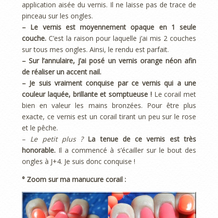
application aisée du vernis. Il ne laisse pas de trace de
pinceau sur les ongles.
– Le vernis est moyennement opaque en 1 seule
couche.
C’est la raison pour laquelle j’ai mis 2 couches
sur tous mes ongles. Ainsi, le rendu est parfait.
– Sur l’annulaire, j’ai posé un vernis orange néon afin
de réaliser un accent nail.
– Je suis vraiment conquise par ce vernis qui a une
couleur laquée, brillante et somptueuse !
Le corail met
bien en valeur les mains bronzées. Pour être plus
exacte, ce vernis est un corail tirant un peu sur le rose
et le pêche.
–
Le petit plus ?
La tenue de ce vernis est très
honorable.
Il a commencé à s’écailler sur le bout des
ongles à J+4. Je suis donc conquise !
° Zoom sur ma manucure corail :