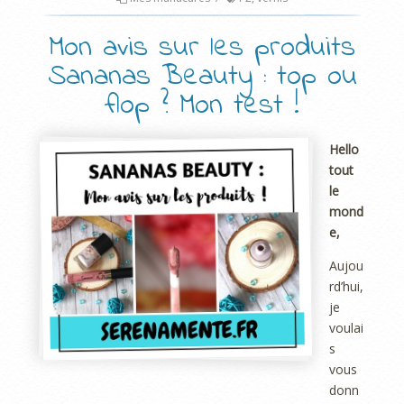
Mon avis sur les produits
Sananas Beauty : top ou
flop ? Mon test !
Hello
tout
le
mond
e,
Aujou
rd’hui,
je
voulai
s
vous
donn