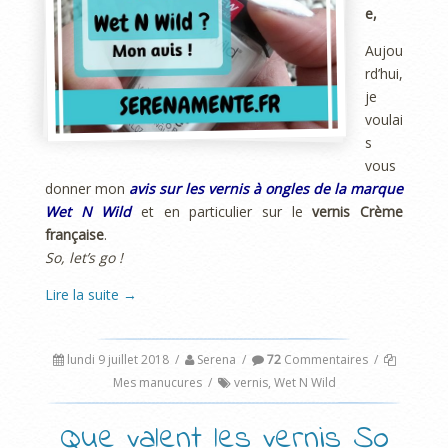
e,
Aujou
rd’hui,
je
voulai
s
vous
donner mon
avis sur les vernis à ongles de la marque
Wet N Wild
et en particulier sur le
vernis Crème
française
.
So, let’s go !
Lire la suite
→
lundi 9 juillet 2018
/
Serena
/
72
Commentaires
/
Mes manucures
/
vernis
,
Wet N Wild
Que valent les vernis So