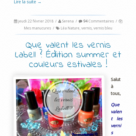
Lire la suite
→
jeudi 22 février 2018
/
Serena
/
94
Commentaires
/
Mes manucures
/
Léa Nature
,
vernis
,
vernis bleu
Que valent les vernis
Labell ? Édition summer et
couleurs estivales !
Salut
à
tous,
Que
valen
t les
verni
s