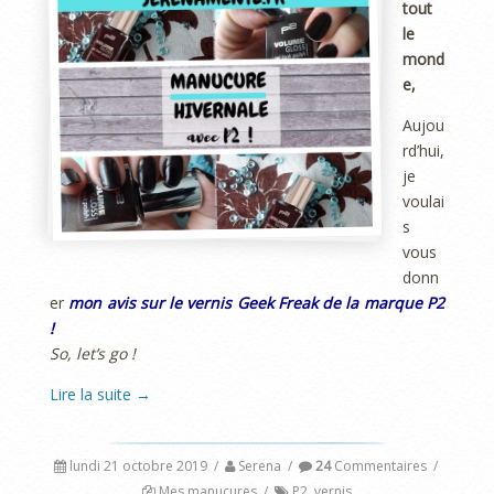
tout
le
mond
e,
Aujou
rd’hui,
je
voulai
s
vous
donn
er
mon avis sur le vernis Geek Freak de la marque P2
!
So, let’s go !
Lire la suite
→
lundi 21 octobre 2019
/
Serena
/
24
Commentaires
/
Mes manucures
/
P2
,
vernis