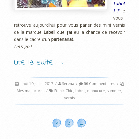
Label
l ?
Je
vous
retrouve aujourd’hui pour vous parler des mini vernis
de la marque
Labell
que j’ai eu la chance de recevoir
dans le cadre d’un
partenariat
.
Let’s go !
Lire la suite
→
lundi 10 juillet 2017
/
Serena
/
56
Commentaires
/
Mes manucures
/
Ethnic Chic
,
Labell
,
manucure
,
summer
,
vernis
1
2
→