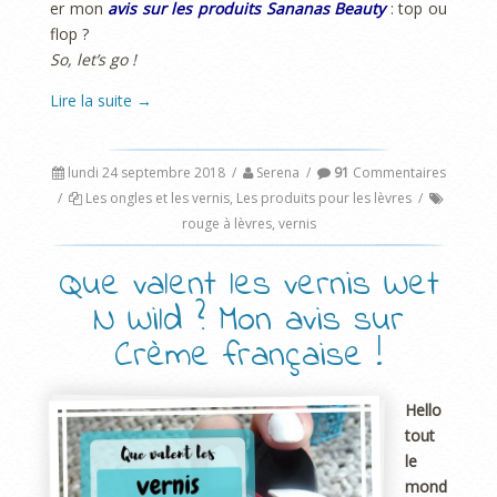
er mon
avis sur les produits Sananas Beauty
: top ou
flop ?
So, let’s go !
Lire la suite
→
lundi 24 septembre 2018
/
Serena
/
91
Commentaires
/
Les ongles et les vernis
,
Les produits pour les lèvres
/
rouge à lèvres
,
vernis
Que valent les vernis Wet
N Wild ? Mon avis sur
Crème française !
Hello
tout
le
mond