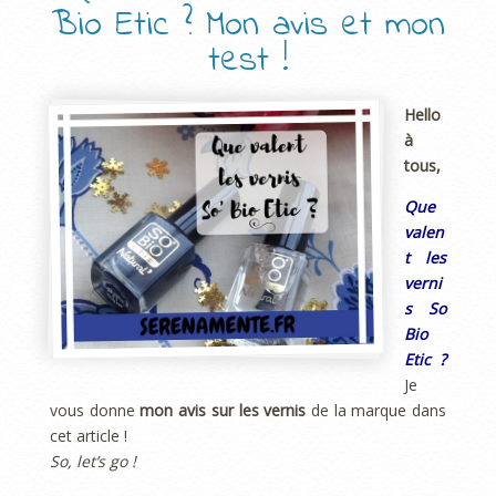
Bio Etic ? Mon avis et mon
test !
Hello
à
tous,
Que
valen
t les
verni
s So
Bio
Etic ?
Je
vous donne
mon avis sur les vernis
de la marque dans
cet article !
So, let’s go !