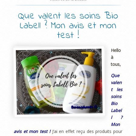
Que valent les soins Bio
Labell ? Mon avis et mon
test !
Hello
à
tous,
Que
valen
t les
soins
Bio
Label
l ?
Mon
avis et mon test !
J’ai en effet reçu des produits pour