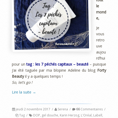
le
mond
e,
Je
vous
retro
uve
aujou
rd’hui
pour un
tag : les 7 péchés capitaux – beauté
– puisque
j’ai été taguée par ma blopine Adeline du blog
Forty
Beauty
il y a quelques temps !
So, let’s go !
Lire la suite
→
jeudi 2 novembre 2017
/
Serena
/
66
Commentaires
/
Tag
/
DOP
,
gel douche
,
Karin Herzog
,
L'Oréal
,
Labell
,