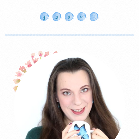
1
2
3
4
→