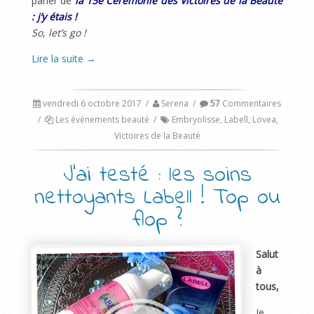
parler de
la 15e Cérémonie des Victoires de la Beauté
: j’y étais !
So, let’s go !
Lire la suite
→
vendredi 6 octobre 2017
/
Serena
/
57
Commentaires
/
Les évènements beauté
/
Embryolisse
,
Labell
,
Lovea
,
Victoires de la Beauté
J’ai testé : les soins
nettoyants Labell ! Top ou
flop ?
Salut
à
tous,
Je