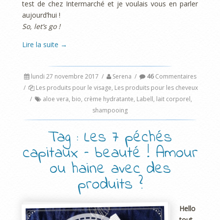
test de chez Intermarché et je voulais vous en parler
aujourd’hui !
So, let’s go !
Lire la suite
→
lundi 27 novembre 2017
/
Serena
/
46
Commentaires
/
Les produits pour le visage
,
Les produits pour les cheveux
/
aloe vera
,
bio
,
crème hydratante
,
Labell
,
lait corporel
,
shampooing
Tag : Les 7 péchés
capitaux – beauté ! Amour
ou haine avec des
produits ?
Hello
tout