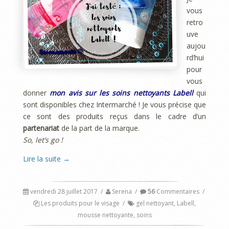
vous
retro
uve
aujou
rd’hui
pour
vous
donner
mon avis sur les soins nettoyants Labell
qui
sont disponibles chez Intermarché ! Je vous précise que
ce sont des produits reçus dans le cadre d’un
partenariat
de la part de la marque.
So, let’s go !
Lire la suite
→
vendredi 28 juillet 2017
/
Serena
/
56
Commentaires
/
Les produits pour le visage
/
gel nettoyant
,
Labell
,
mousse nettoyante
,
soins