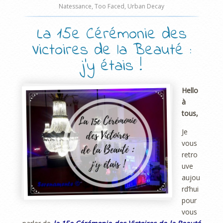
Natessance
,
Too Faced
,
Urban Decay
La 15e Cérémonie des
Victoires de la Beauté :
j’y étais !
Hello
à
tous,
Je
vous
retro
uve
aujou
rd’hui
pour
vous