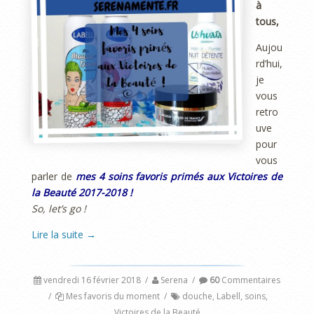
à
tous,
Aujou
rd’hui,
je
vous
retro
uve
pour
vous
parler de
mes 4 soins favoris primés aux Victoires de
la Beauté 2017-2018 !
So, let’s go !
Lire la suite
→
vendredi 16 février 2018
/
Serena
/
60
Commentaires
/
Mes favoris du moment
/
douche
,
Labell
,
soins
,
Victoires de la Beauté