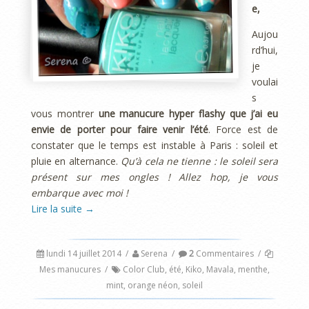
e,
Aujou
rd’hui,
je
voulai
s
vous montrer
une manucure hyper flashy que j’ai eu
envie de porter pour faire venir l’été
. Force est de
constater que le temps est instable à Paris : soleil et
pluie en alternance.
Qu’à cela ne tienne : le soleil sera
présent sur mes ongles ! Allez hop, je vous
embarque avec moi !
Lire la suite
→
lundi 14 juillet 2014
/
Serena
/
2
Commentaires
/
Mes manucures
/
Color Club
,
été
,
Kiko
,
Mavala
,
menthe
,
mint
,
orange néon
,
soleil