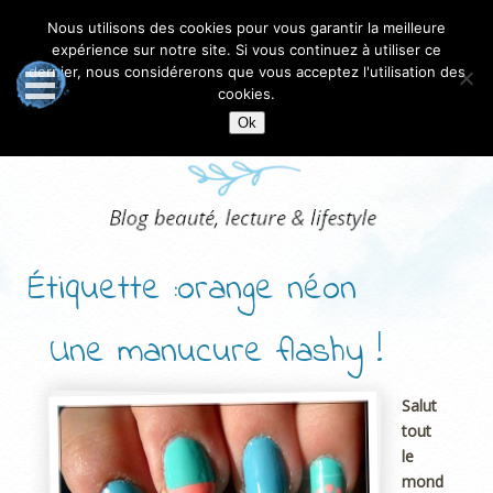
Nous utilisons des cookies pour vous garantir la meilleure
expérience sur notre site. Si vous continuez à utiliser ce
dernier, nous considérerons que vous acceptez l'utilisation des
cookies.
Ok
Étiquette :orange néon
Une manucure flashy !
Salut
tout
le
mond