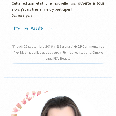
Cette édition était une nouvelle fois
ouverte à tous
alors j’avais très envie d’y participer !
So, let’s go !
Lire la suite
→
jeudi 22 septembre 2016
/
Serena
/
29
Commentaires
/
Mes maquillages des yeux
/
mes réalisations
,
Ombre
Lips
,
RDV Beauté