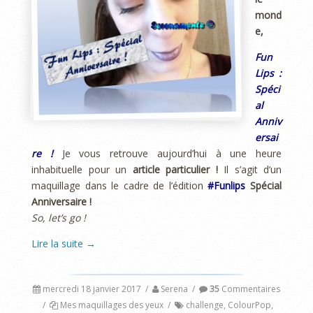
mond
e,
Fun
Lips :
Spéci
al
Anniv
ersai
re !
Je vous retrouve aujourd’hui à une heure
inhabituelle pour un
article particulier !
Il s’agit d’un
maquillage dans le cadre de l’édition
#Funlips
Spécial
Anniversaire !
So, let’s go !
Lire la suite
→
mercredi 18 janvier 2017
/
Serena
/
35
Commentaires
/
Mes maquillages des yeux
/
challenge
,
ColourPop
,