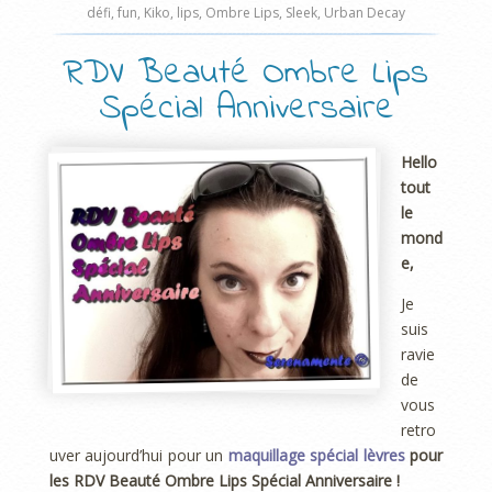
défi
,
fun
,
Kiko
,
lips
,
Ombre Lips
,
Sleek
,
Urban Decay
RDV Beauté Ombre Lips
Spécial Anniversaire
Hello
tout
le
mond
e,
Je
suis
ravie
de
vous
retro
uver aujourd’hui pour un
maquillage spécial lèvres
pour
les RDV Beauté Ombre Lips Spécial Anniversaire !