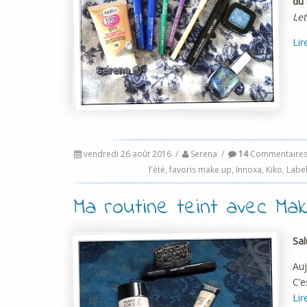
du 
Let
Lir
vendredi 26 août 2016
/
Serena
/
14
Commentaire
l'été
,
favoris make up
,
Innoxa
,
Kiko
,
Label
Ma routine teint avec Ma
Sal
Auj
C’e
Lir