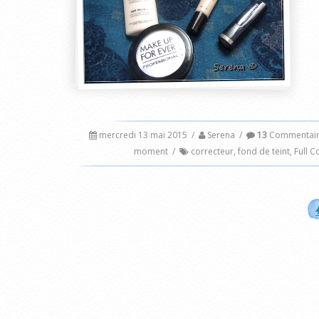
mercredi 13 mai 2015
/
Serena
/
13
Commentair
moment
/
correcteur
,
fond de teint
,
Full C
1