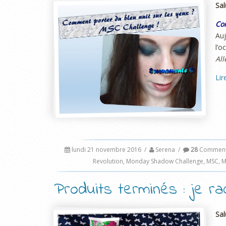
Sal
Co
Au
l’o
All
Lir
lundi 21 novembre 2016
/
Serena
/
28
Comment
Revolution
,
Monday Shadow Challenge
,
MSC
,
M
Produits terminés : je r
Sal