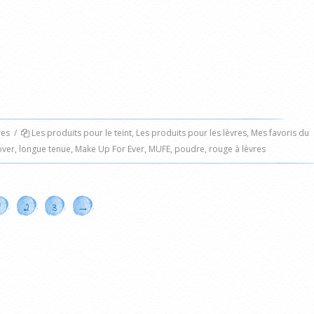
es
/
Les produits pour le teint
,
Les produits pour les lèvres
,
Mes favoris du
over
,
longue tenue
,
Make Up For Ever
,
MUFE
,
poudre
,
rouge à lèvres
2
3
→