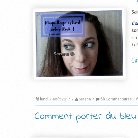
Sal
Com
son
si
Let
L
lundi 7 août 2017
/
Serena
/
58
Commentaires
/
Comment porter du bleu 