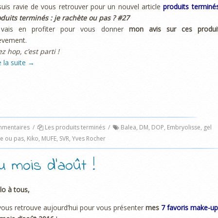
suis ravie de vous retrouver pour un nouvel article
produits terminé
duits terminés : je rachète ou pas ? #27
 vais en profiter pour vous donner
mon avis sur ces produi
èvement.
ez hop, c’est parti !
e la suite
→
mentaires
/
Les produits terminés
/
Balea
,
DM
,
DOP
,
Embryolisse
,
gel
te ou pas
,
Kiko
,
MUFE
,
SVR
,
Yves Rocher
 mois d’août !
lo à tous,
vous retrouve aujourd’hui pour vous présenter
mes
7 favoris make-up