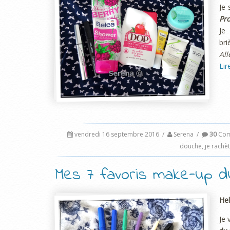
Je 
Pro
Je
bri
All
Lir
vendredi 16 septembre 2016
/
Serena
/
30
Com
douche
,
je rachè
Mes 7 favoris make-up du
Hel
Je 