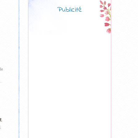
Publicité
de
t
.
.