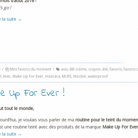
mois d’août 2016
!
’s go !
e la suite
→
s
/
Mes favoris du moment
/
avis
,
BB crème
,
crayon
,
été
,
favoris
,
favoris 
l
,
liner
,
Make Up For Ever
,
mascara
,
MUFE
,
Nocibé
,
waterproof
ke Up For Ever !
ut tout le monde,
ourd’hui, je voulais vous parler de ma
routine pour le teint du momen
st une routine teint avec des produits de la marque
Make Up For Ever
e la suite
→