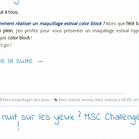
ut à tous,
ment réaliser un maquillage estival color block
?
Alors que
l’été b
 plein
, j’en profite pour vous présenter un maquillage estival hyp
mple
color block
!
’s go !
ire la suite
→
Mes maquillages des yeux
/
bleu
,
estival
,
Innoxa
,
Kiko
,
mascara
,
MUFE
,
ver
nuit sur les yeux ? MSC Challeng
!