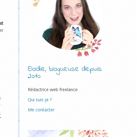
at
er
Elodie, blogueuse depuis
2010
Rédactrice web freelance
t
Qui suis-je ?
Me contacter
e