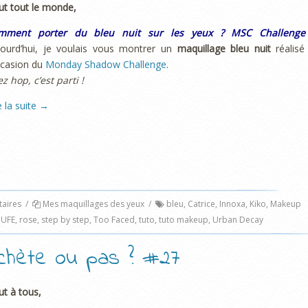
ut tout le monde,
mment porter du bleu nuit sur les yeux ? MSC Challenge
jourd’hui, je voulais vous montrer un
maquillage bleu nuit
réalisé
ccasion du
Monday Shadow Challenge
.
ez hop, c’est parti !
e la suite
→
aires
/
Mes maquillages des yeux
/
bleu
,
Catrice
,
Innoxa
,
Kiko
,
Makeup
UFE
,
rose
,
step by step
,
Too Faced
,
tuto
,
tuto makeup
,
Urban Decay
achète ou pas ? #27
ut à tous,