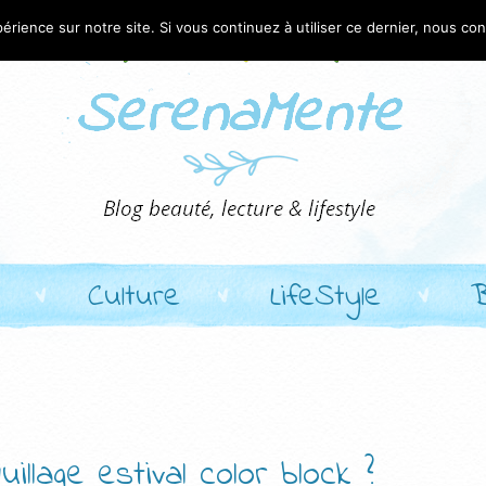
érience sur notre site. Si vous continuez à utiliser ce dernier, nous co
Culture
LifeStyle
llage estival color block ?