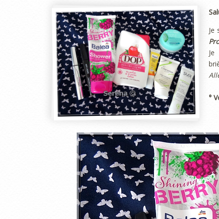
Sal
Je 
Pro
Je
bri
All
° V