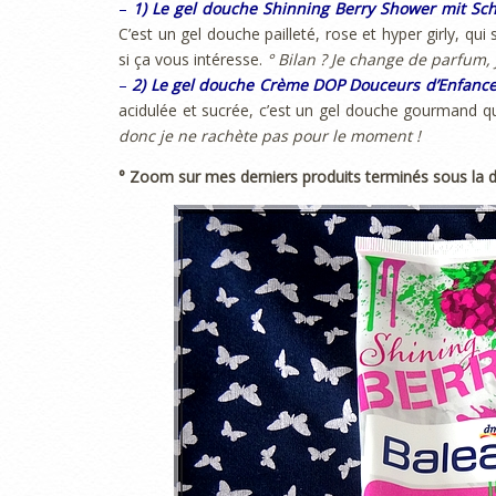
–
1) Le gel douche Shinning Berry Shower mit S
C’est un gel douche pailleté, rose et hyper girly, qu
si ça vous intéresse.
° Bilan ? Je change de parfum,
–
2) Le gel douche Crème DOP Douceurs d’Enfanc
acidulée et sucrée, c’est un gel douche gourmand q
donc je ne rachète pas pour le moment !
° Zoom sur mes derniers produits terminés sous la 