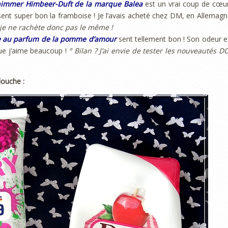
chimmer Himbeer-Duft de la marque Balea
est un vrai coup de cœur
i sent super bon la framboise ! Je l’avais acheté chez DM, en Allemagn
 je ne rachète donc pas le même !
e au parfum de la pomme d’amour
sent tellement bon ! Son odeur e
ue j’aime beaucoup !
° Bilan ? J’ai envie de tester les nouveautés D
douche :