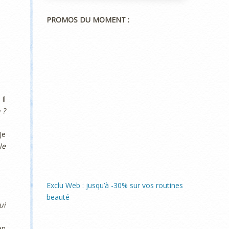
PROMOS DU MOMENT :
Il
 ?
Je
le
Exclu Web : jusqu’à -30% sur vos routines
beauté
ui
en