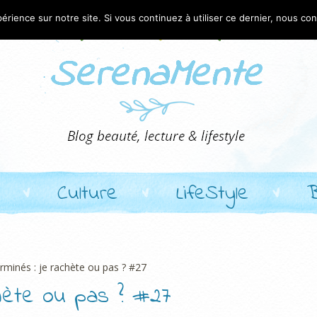
érience sur notre site. Si vous continuez à utiliser ce dernier, nous co
Culture
LifeStyle
erminés : je rachète ou pas ? #27
chète ou pas ? #27