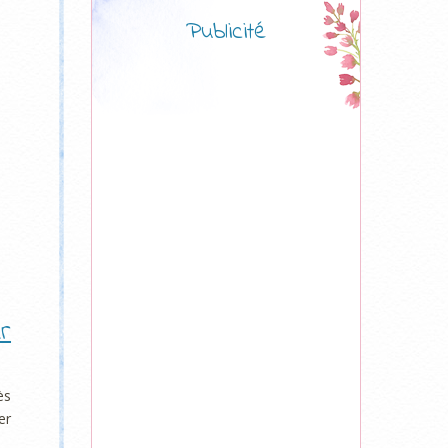
Publicité
r
ès
er