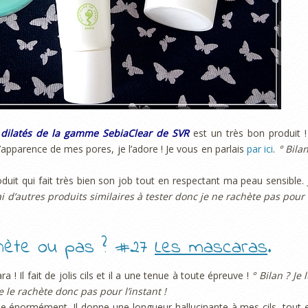
s dilatés de la gamme SebiaClear de SVR
est un très bon produit ! 
apparence de mes pores, je l’adore ! Je vous en parlais
par ici
.
° Bilan
duit qui fait très bien son job tout en respectant ma peau sensible. 
J’ai d’autres produits similaires à tester donc je ne rachète pas pour 
achète ou pas ? #27
Les mascaras
.
a ! Il fait de jolis cils et il a une tenue à toute épreuve !
° Bilan ? Je l
le rachète donc pas pour l’instant !
e énormément. Il donne une longueur hallucinante à mes cils, tout 