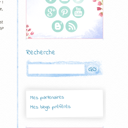
 !
e,
st
OP
Recherche
Rechercher
Mes partenaires
Mes blogs préférés