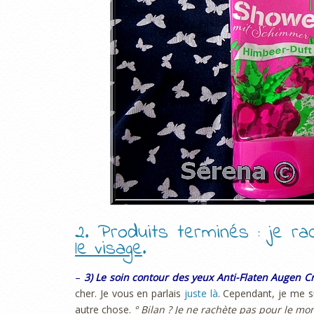
2. Produits terminés : je 
le visage
.
–
3) Le soin contour des yeux Anti-Flaten Augen 
cher. Je vous en parlais
juste là
. Cependant, je me su
autre chose.
° Bilan ? Je ne rachète pas pour le mo