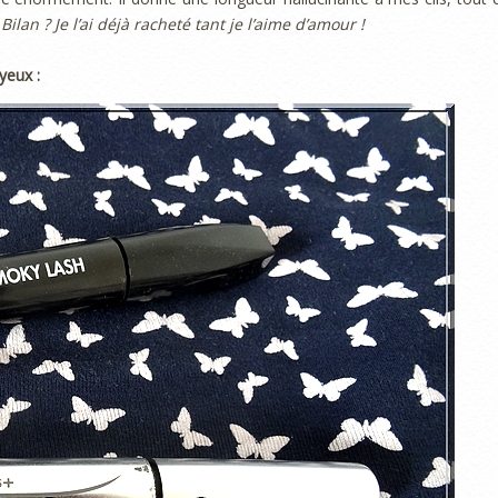
 Bilan ? Je l’ai déjà racheté tant je l’aime d’amour !
yeux :