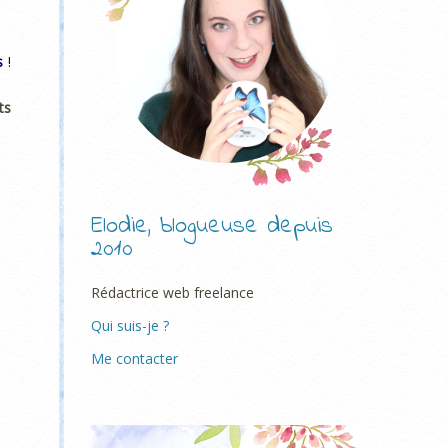
s
!
ts
Elodie, blogueuse depuis
2010
Rédactrice web freelance
Qui suis-je ?
Me contacter