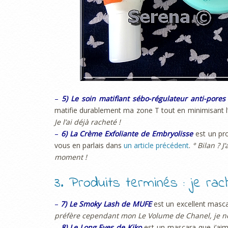
–
5) Le soin matifiant sébo-régulateur anti-pore
matifie durablement ma zone T tout en minimisant l’
Je l’ai déjà racheté !
–
6) La Crème Exfoliante de Embryolisse
est un pro
vous en parlais dans
un article précédent
.
° Bilan ? 
moment !
3. Produits terminés : je r
–
7) Le Smoky Lash de MUFE
est un excellent mascar
préfère cependant mon Le Volume de Chanel, je ne 
–
8) Le Long Eyes de Kiko
est un mascara que j’aim