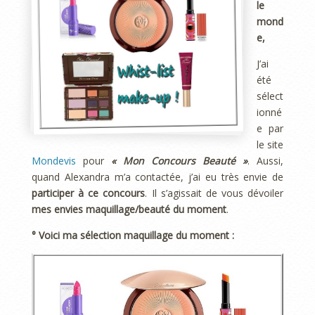
le
mond
e,
J’ai
été
sélect
ionné
e par
le site
Mondevis
pour
« Mon Concours Beauté »
. Aussi,
quand Alexandra m’a contactée, j’ai eu très envie de
participer à ce concours
. Il s’agissait de vous dévoiler
mes envies maquillage/beauté du moment
.
° Voici ma sélection maquillage du moment :