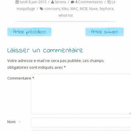
lundi 8 juin 2015
/
Serena
/
4
Commentaires
/
Le
maquillage
/
concours
,
Kiko
,
MAC
,
MCB
,
Nuxe
,
Sephora
,
whist-list
Post navigation
Article précédent
Article suivant
Laisser un commentaire
Votre adresse e-mail ne sera pas publiée.
Les champs
obligatoires sont indiqués avec
*
Commentaire
*
Nom
*