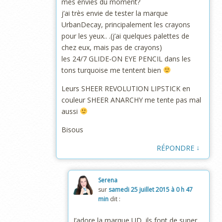
mes envies du moment?
j’ai très envie de tester la marque
UrbanDecay, principalement les crayons
pour les yeux.. .(j’ai quelques palettes de
chez eux, mais pas de crayons)
les 24/7 GLIDE-ON EYE PENCIL dans les
tons turquoise me tentent bien
Leurs SHEER REVOLUTION LIPSTICK en
couleur SHEER ANARCHY me tente pas mal
aussi
Bisous
↓
RÉPONDRE
Serena
sur
samedi 25 juillet 2015 à 0 h 47
min
dit :
J’adore la marque UD, ils font de super