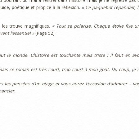
eu pourtant dû mal à rentrer dans l’histoire mais je ne regrette pas 
uide, poétique et propice à la réflexion.
« Ce paquebot répandait, l
 les trouve magnifiques.
« Tout se polarise. Chaque étoile fixe u
vent l’essentiel »
(Page 52).
ut le monde. L’histoire est touchante mais triste ; il faut en avo
ais ce roman est très court, trop court à mon goût. Du coup, je 
rs les pensées d’un otage et vous aurez l’occasion d’admirer – vo
mancier.