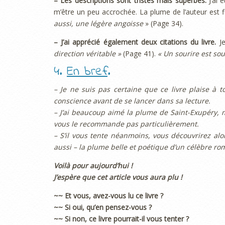
– Les descriptions sont tristes mais superbes.
J’ai 
m’être un peu accrochée. La plume de l’auteur est fl
aussi, une légère angoisse
» (Page 34).
– J’ai apprécié également deux citations du livre.
Je
direction véritable »
(Page 41).
« Un sourire est sou
4.
En bref
.
– Je ne suis pas certaine que ce livre plaise à to
conscience avant de se lancer dans sa lecture.
– J’ai beaucoup aimé la plume de Saint-Exupéry, m
vous le recommande pas particulièrement.
– S’il vous tente néanmoins, vous découvrirez alo
aussi – la plume belle et poétique d’un célèbre ro
Voilà pour aujourd’hui !
J’espère que cet article vous aura plu !
~~ Et vous, avez-vous lu ce livre ?
~~ Si oui, qu’en pensez-vous ?
~~ Si non, ce livre pourrait-il vous tenter ?