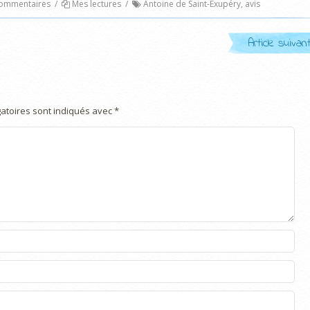
mmentaires
/
Mes lectures
/
Antoine de Saint-Exupéry
,
avis
Article suivan
atoires sont indiqués avec
*