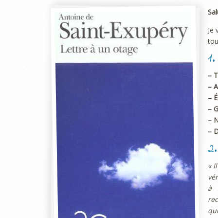
Sal
Je 
tou
1
– T
– A
– É
– G
– 
– D
2
« I
vér
à 
re
que