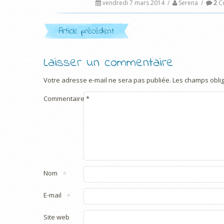
vendredi 7 mars 2014
/
Serena
/
2
Co
Post navigation
Article précédent
Laisser un commentaire
Votre adresse e-mail ne sera pas publiée.
Les champs oblig
Commentaire
*
Nom
*
E-mail
*
Site web