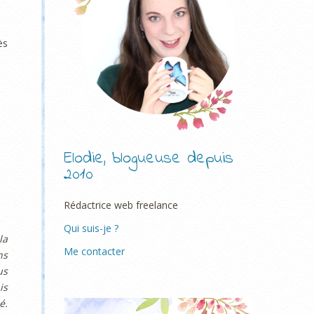
ès
Elodie, blogueuse depuis
2010
Rédactrice web freelance
Qui suis-je ?
la
Me contacter
ns
us
is
é.