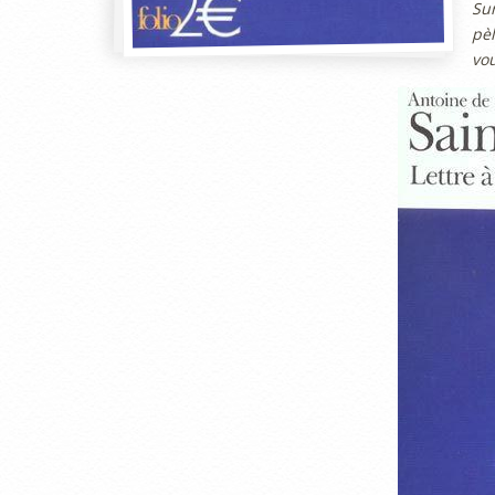
Su
pèl
vou