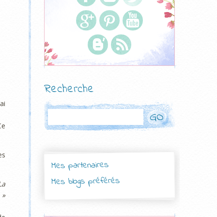
Recherche
ai
Rechercher
Ce
es
Mes partenaires
Mes blogs préférés
La
 »