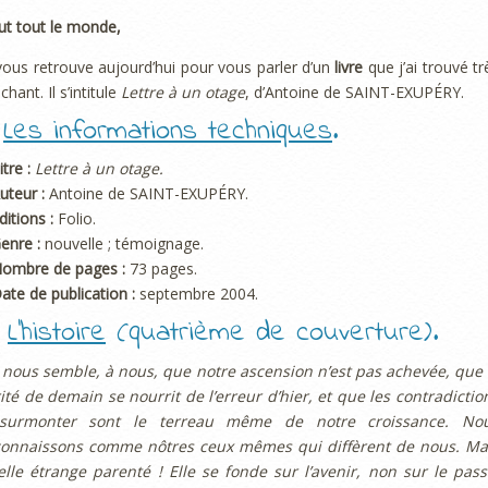
ut tout le monde,
vous retrouve aujourd’hui pour vous parler d’un
livre
que j’ai trouvé tr
chant. Il s’intitule
Lettre à un otage
, d’Antoine de SAINT-EXUPÉRY.
.
Les informations techniques
.
itre :
Lettre à un otage.
uteur :
Antoine de SAINT-EXUPÉRY.
ditions :
Folio.
enre :
nouvelle ; témoignage.
Nombre de pages :
73 pages.
ate de publication :
septembre 2004.
.
L’histoire
(quatrième de couverture).
l nous semble, à nous, que notre ascension n’est pas achevée, que 
ité de demain se nourrit de l’erreur d’hier, et que les contradictio
surmonter sont le terreau même de notre croissance. No
connaissons comme nôtres ceux mêmes qui diffèrent de nous. Ma
lle étrange parenté ! Elle se fonde sur l’avenir, non sur le pass