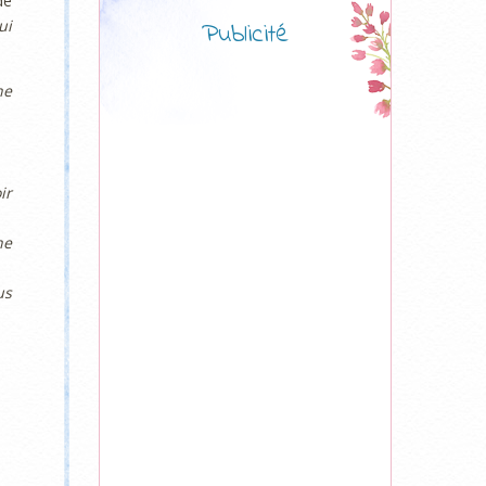
de
ui
Publicité
ne
ir
ne
us