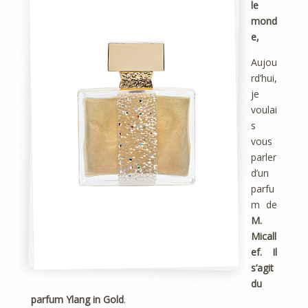
le
mond
e,
Aujou
rd’hui,
je
voulai
s
vous
parler
d’un
parfu
m de
M.
Micall
ef. Il
s’agit
du
parfum Ylang in Gold
.