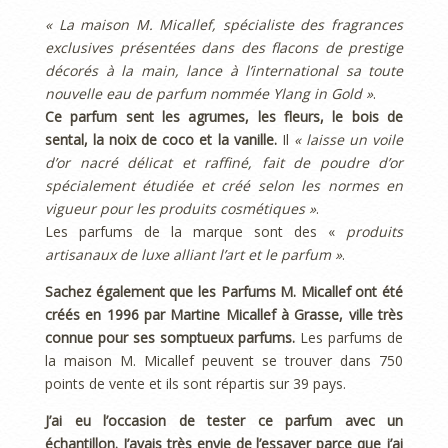
« La maison M. Micallef, spécialiste des fragrances
exclusives présentées dans des flacons de prestige
décorés à la main, lance à l’international sa toute
nouvelle eau de parfum nommée Ylang in Gold »
.
Ce parfum sent les agrumes, les fleurs, le bois de
sental, la noix de coco et la vanille.
Il
« laisse un voile
d’or nacré délicat et raffiné, fait de poudre d’or
spécialement étudiée et créé selon les normes en
vigueur pour les produits cosmétiques »
.
Les parfums de la marque sont des «
produits
artisanaux de luxe alliant l’art et le parfum »
.
Sachez également que les Parfums M. Micallef ont été
créés en 1996 par Martine Micallef à Grasse, ville très
connue pour ses somptueux parfums.
Les parfums de
la maison M. Micallef peuvent se trouver dans 750
points de vente et ils sont répartis sur 39 pays.
J’ai eu l’occasion de tester ce parfum avec un
échantillon. J’avais très envie de l’essayer parce que j’ai