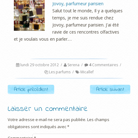
Jovoy, parfumeur parisien
Salut tout le monde, Il y a quelques
temps, je me suis rendue chez
Jovoy, parfumeur parisien. J'ai été
ravie de ces rencontres olfactives
et je voulais vous en parler.…
lundi 29 octobre 2012
/
Serena
/
4
Commentaires
/
Les parfums
/
Micallef
Post navigation
Article précédent
Article suivant
Laisser un commentaire
Votre adresse e-mail ne sera pas publiée.
Les champs
obligatoires sont indiqués avec
*
Commentaire
*