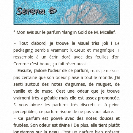
°
Mon avis sur le parfum Ylang in Gold de M. Micallef
.
– Tout d’abord, je trouve le visuel très joli !
Le
packaging semble vraiment luxueux et magnifique !Il
ressemble à un écrin doré avec des feuilles d’or.
Comme c’est beau ; ça fait rêver aussi.
– Ensuite, j’adore l’odeur de ce parfum
, mais je ne suis
pas certaine que son odeur plaise à tout le monde.
J’ai
senti surtout des notes d’agrumes, de muguet, de
vanille et de musc. C’est une odeur que je trouve
vraiment très agréable mais elle est assez prononcée.
Si vous aimez les parfums très discrets et à peine
perceptibles, ce parfum risque de ne pas vous plaire.
– Ce parfum est poivré avec des notes douces et
fruitées. Son odeur est divine ! De plus, elle tient plutôt
longtemps sur la peau.
C’est un parfum bien présent