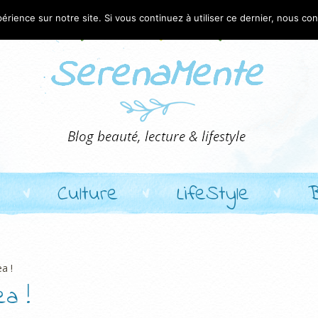
érience sur notre site. Si vous continuez à utiliser ce dernier, nous co
Culture
LifeStyle
a !
ea !