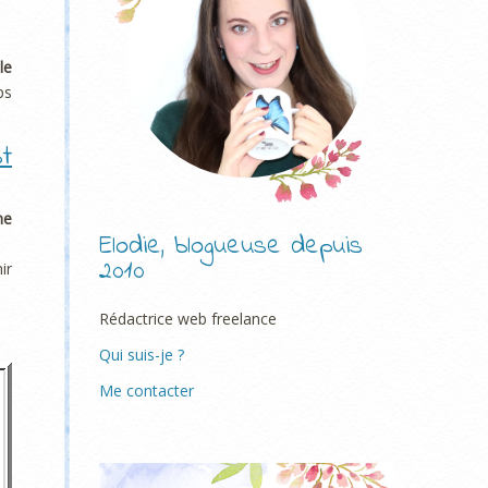
le
ps
t
ne
Elodie, blogueuse depuis
2010
ir
Rédactrice web freelance
Qui suis-je ?
Me contacter