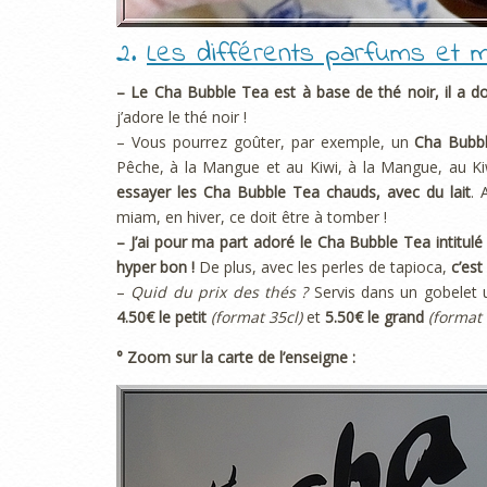
2.
Les différents parfums et 
– Le Cha Bubble Tea est à base de thé noir, il a d
j’adore le thé noir !
– Vous pourrez goûter, par exemple, un
Cha Bubbl
Pêche, à la Mangue et au Kiwi, à la Mangue, au Kiwi
essayer les Cha Bubble Tea chauds, avec du lait
. 
miam, en hiver, ce doit être à tomber !
– J’ai pour ma part adoré le Cha Bubble Tea intitulé 
hyper bon !
De plus, avec les perles de tapioca,
c’est
–
Quid du prix des thés ?
Servis dans un gobelet u
4.50€ le petit
(format 35cl)
et
5.50€ le grand
(format 
° Zoom sur la carte de l’enseigne :