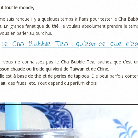
ut tout le monde,
me suis rendue il y a quelques temps à
Paris
pour tester le
Cha Bubb
a
. En grande fanatique du
thé
, je voulais absolument prendre le tem
vous en parler aujourd’hui.
.
Le Cha Bubble Tea : qu’est-ce que c’es
Si vous ne connaissez pas le
Cha Bubble Tea
, sachez que
c’est u
sson chaude ou froide qui vient de Taïwan et de Chine
.
lle est
à base de thé et de perles de tapioca
. Elle peut parfois conten
lait, des fruits, etc. Tout dépend du parfum choisi !