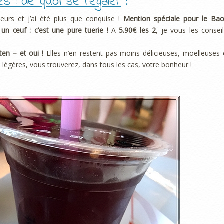
 : de quoi se régaler
!
ceurs et j’ai été plus que conquise !
Mention spéciale pour le Bao
un œuf : c’est une pure tuerie !
A
5.90€ les 2
, je vous les conseil
ten – et oui !
Elles n’en restent pas moins délicieuses, moelleuses 
légères, vous trouverez, dans tous les cas, votre bonheur !