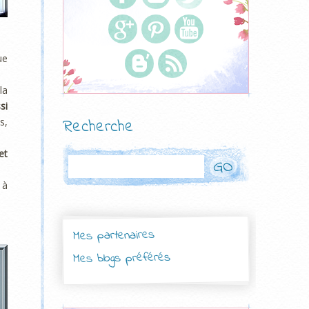
ue
la
si
s,
Recherche
et
Rechercher
 à
Mes partenaires
Mes blogs préférés