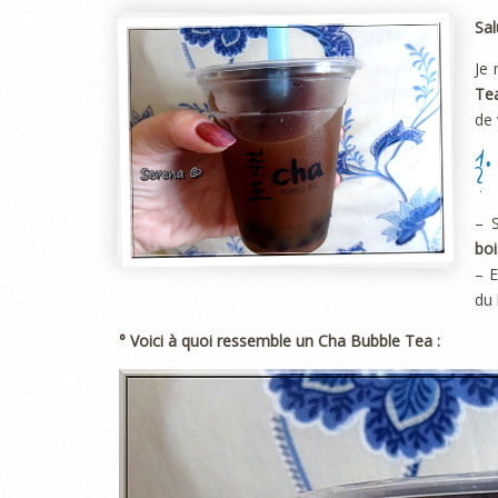
Sal
Je 
Te
de 
1
?
– 
boi
– E
du 
° Voici à quoi ressemble un Cha Bubble Tea :