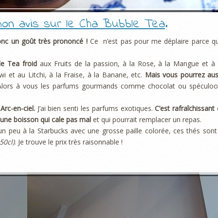
mon avis sur le Cha Bubble Tea
.
onc un goût très prononcé !
Ce n’est pas pour me déplaire parce q
e Tea froid
aux Fruits de la passion, à la Rose, à la Mangue et à 
 et au Litchi, à la Fraise, à la Banane, etc.
Mais vous pourrez aus
Alors à vous les parfums gourmands comme chocolat ou spéculoo
Arc-en-ciel.
J’ai bien senti les parfums exotiques.
C’est rafraîchissant 
 une boisson qui cale pas mal
et qui pourrait remplacer un repas.
n peu à la Starbucks avec une grosse paille colorée, ces thés sont
50cl)
. Je trouve le prix très raisonnable !