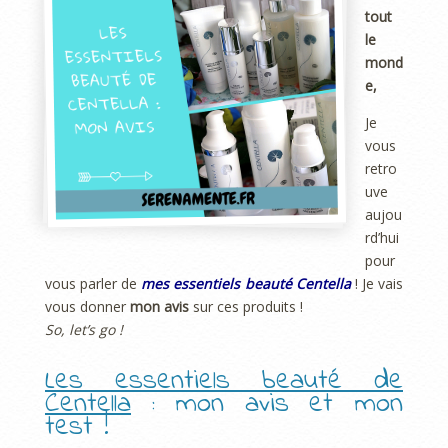
tout
le
mond
e,
Je
vous
retro
uve
aujou
rd’hui
pour
vous parler de
mes essentiels beauté Centella
! Je vais
vous donner
mon avis
sur ces produits !
So, let’s go !
Les essentiels beauté de
Centella
: mon avis et mon
test !