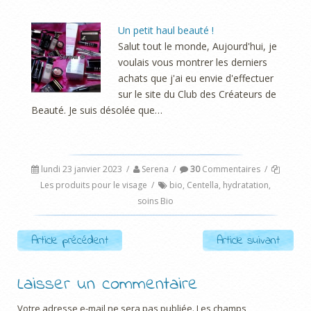
Un petit haul beauté !
Salut tout le monde, Aujourd'hui, je
voulais vous montrer les derniers
achats que j'ai eu envie d'effectuer
sur le site du Club des Créateurs de
Beauté. Je suis désolée que…
lundi 23 janvier 2023
/
Serena
/
30
Commentaires
/
Les produits pour le visage
/
bio
,
Centella
,
hydratation
,
soins Bio
Post navigation
Article précédent
Article suivant
Laisser un commentaire
Votre adresse e-mail ne sera pas publiée.
Les champs