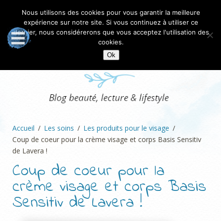
Nous utilisons des cookies pour vous garantir la meilleure
expérience sur notre site. Si vous continuez à utiliser ce
dernier, nous considérerons que vous acceptez l'utilisation des
cookies.
Ok
Accueil
Les soins
Les produits pour le visage
Coup de coeur pour la crème visage et corps Basis Sensitiv
de Lavera !
Coup de coeur pour la
crème visage et corps Basis
Sensitiv de Lavera !