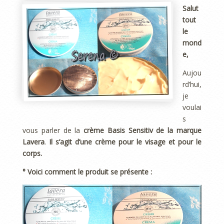
Salut
tout
le
mond
e,
Aujou
rd’hui,
je
voulai
s
vous parler de la
crème Basis Sensitiv de la marque
Lavera
.
Il s’agit d’une crème pour le visage et pour le
corps.
° Voici comment le produit se présente :