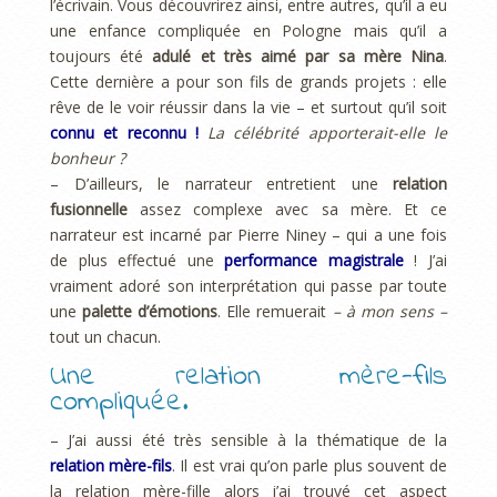
l’écrivain. Vous découvrirez ainsi, entre autres, qu’il a eu
une enfance compliquée en Pologne mais qu’il a
toujours été
adulé et très aimé par sa mère Nina
.
Cette dernière a pour son fils de grands projets : elle
rêve de le voir réussir dans la vie – et surtout qu’il soit
connu et reconnu !
La célébrité apporterait-elle le
bonheur ?
– D’ailleurs, le narrateur entretient une
relation
fusionnelle
assez complexe avec sa mère. Et ce
narrateur est incarné par Pierre Niney – qui a une fois
de plus effectué une
performance magistrale
! J’ai
vraiment adoré son interprétation qui passe par toute
une
palette d’émotions
. Elle remuerait
– à mon sens –
tout un chacun.
Une relation mère-fils
compliquée.
– J’ai aussi été très sensible à la thématique de la
relation mère-fils
. Il est vrai qu’on parle plus souvent de
la relation mère-fille alors j’ai trouvé cet aspect