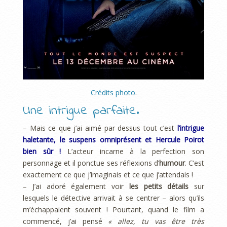
Crédits photo
.
Une intrigue parfaite.
– Mais ce que j’ai aimé par dessus tout c’est
l’intrigue
haletante, le suspens omniprésent et Hercule Poirot
bien sûr !
L’acteur incarne à la perfection son
personnage et il ponctue ses réflexions d’
humour
. C’est
exactement ce que j’imaginais et ce que j’attendais !
– J’ai adoré également voir
les petits détails
sur
lesquels le détective arrivait à se centrer – alors qu’ils
m’échappaient souvent ! Pourtant, quand le film a
commencé, j’ai pensé
« allez, tu vas être très