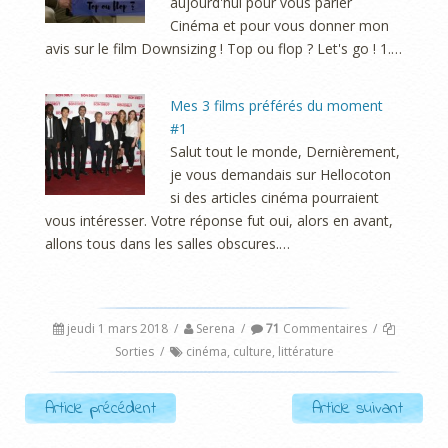
aujourd'hui pour vous parler
Cinéma et pour vous donner mon
avis sur le film Downsizing ! Top ou flop ? Let's go ! 1.…
Mes 3 films préférés du moment
#1
Salut tout le monde, Dernièrement,
je vous demandais sur Hellocoton
si des articles cinéma pourraient
vous intéresser. Votre réponse fut oui, alors en avant,
allons tous dans les salles obscures.…
jeudi 1 mars 2018
/
Serena
/
71
Commentaires
/
Sorties
/
cinéma
,
culture
,
littérature
Post navigation
Article précédent
Article suivant