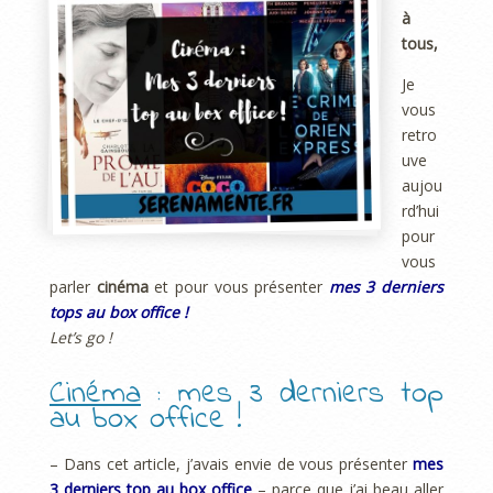
à
tous,
Je
vous
retro
uve
aujou
rd’hui
pour
vous
parler
cinéma
et pour vous présenter
mes 3 derniers
tops au box office !
Let’s go !
Cinéma
: mes 3 derniers top
au box office !
– Dans cet article, j’avais envie de vous présenter
mes
3 derniers top au box office
– parce que j’ai beau aller