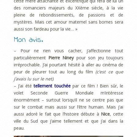
cette mère attachante et excentrique qui fera de lui un
des romanciers majeurs du XXème siècle, à la vie
pleine de rebondissements, de passions et de
mystères. Mais cet amour maternel sans bornes sera
aussi son fardeau pour la vie… »
Mon avis.
– Pour ne rien vous cacher, j’affectionne tout
particulièrement
Pierre Niney
pour son jeu toujours
irréprochable. J’ai pourtant hésité à aller au cinéma de
peur de pleurer tout au long du film
(c’est ce que
j’avais lu sur le net)
.
– J’ai été
tellement touchée
par ce film ! Bien sûr, le
volet Seconde Guerre Mondiale m’intéresse
énormément – surtout lorsqu’il ne se centre pas que
sur le combat mais aussi sur l’être humain. Mais j’ai
aussi adoré le fait que l’histoire débute à
Nice
, cette
ville du Sud que j’aime tellement et que j’ai dans la
peau.