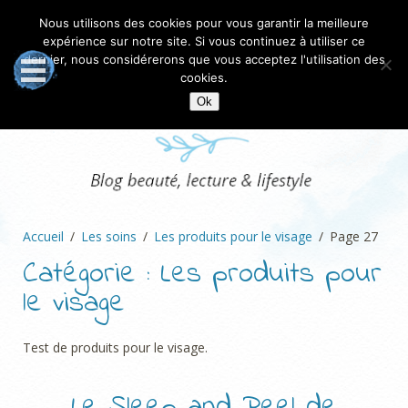
Nous utilisons des cookies pour vous garantir la meilleure
expérience sur notre site. Si vous continuez à utiliser ce
dernier, nous considérerons que vous acceptez l'utilisation des
cookies.
Ok
Accueil
Les soins
Les produits pour le visage
Page 27
Catégorie :
Les produits pour
le visage
Test de produits pour le visage.
Le Sleep and Peel de