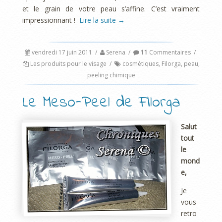
et le grain de votre peau s’affine. C’est vraiment
impressionnant !
Lire la suite
→
vendredi 17 juin 2011
/
Serena
/
11
Commentaires
/
Les produits pour le visage
/
cosmétiques
,
Filorga
,
peau
,
peeling chimique
Le Meso-Peel de Filorga
Salut
tout
le
mond
e,
Je
vous
retro