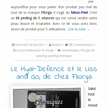
uve
aujourd’hui pour vous parler d’un produit pas mal du
tout de la marque
Filorga
. Il s’agit du
Meso-Peel
. C’est
un
kit peeling de 5 séances
qui est censé rendre votre
peau douce et éclatante. Avec ce kit vous avez donc
assez de produit pour 5 utilisations.
Lire la suite
→
mercredi 18 mai 2011
/
Serena
/
13
Commentaires
/
Les produits pour le visage
/
cosmétiques
,
Filorga
,
kit
,
peeling
,
peeling chimique
Le Hyal-Defence et le Liss
and Go, de chez Filorga
Salut
tout
le
mond