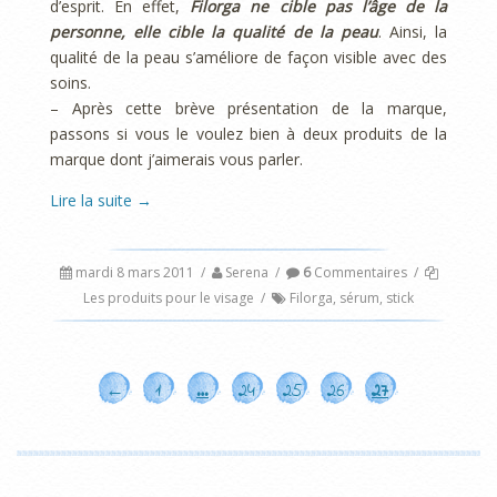
d’esprit. En effet,
Filorga ne cible pas l’âge de la
personne, elle cible la qualité de la peau
. Ainsi, la
qualité de la peau s’améliore de façon visible avec des
soins.
– Après cette brève présentation de la marque,
passons si vous le voulez bien à deux produits de la
marque dont j’aimerais vous parler.
Lire la suite
→
mardi 8 mars 2011
/
Serena
/
6
Commentaires
/
Les produits pour le visage
/
Filorga
,
sérum
,
stick
←
1
…
24
25
26
27