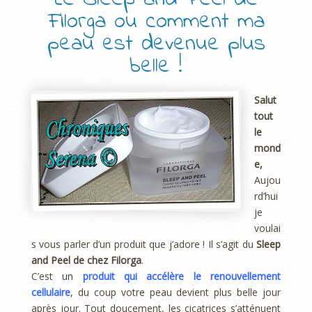
Filorga ou comment ma
peau est devenue plus
belle !
Salut
tout
le
mond
e,
Aujou
rd’hui
je
voulai
s vous parler d’un produit que j’adore ! Il s’agit du
Sleep
and Peel de chez Filorga
.
C’est un
produit qui accélère le renouvellement
cellulaire
, du coup votre peau devient plus belle jour
après jour. Tout doucement, les cicatrices s’atténuent