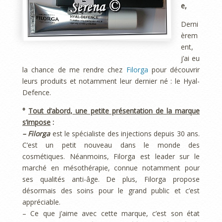
e,
Derni
èrem
ent,
j’ai eu
la chance de me rendre chez
Filorga
pour découvrir
leurs produits et notamment leur dernier né : le Hyal-
Defence.
°
Tout d’abord, une petite présentation de la marque
s’impose
:
– Filorga
est le spécialiste des injections depuis 30 ans.
C’est un petit nouveau dans le monde des
cosmétiques. Néanmoins, Filorga est leader sur le
marché en mésothérapie, connue notamment pour
ses qualités anti-âge. De plus, Filorga propose
désormais des soins pour le grand public et c’est
appréciable.
– Ce que j’aime avec cette marque, c’est son état