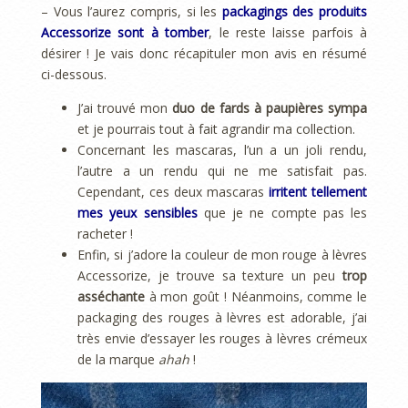
– Vous l’aurez compris, si les
packagings des produits
Accessorize sont à tomber
, le reste laisse parfois à
désirer ! Je vais donc récapituler mon avis en résumé
ci-dessous.
J’ai trouvé mon
duo de fards à paupières sympa
et je pourrais tout à fait agrandir ma collection.
Concernant les mascaras, l’un a un joli rendu,
l’autre a un rendu qui ne me satisfait pas.
Cependant, ces deux mascaras
irritent tellement
mes yeux sensibles
que je ne compte pas les
racheter !
Enfin, si j’adore la couleur de mon rouge à lèvres
Accessorize, je trouve sa texture un peu
trop
asséchante
à mon goût ! Néanmoins, comme le
packaging des rouges à lèvres est adorable, j’ai
très envie d’essayer les rouges à lèvres crémeux
de la marque
ahah
!