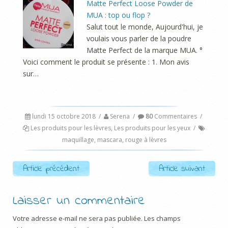
Matte Perfect Loose Powder de
MUA : top ou flop ?
Salut tout le monde, Aujourd'hui, je
voulais vous parler de la poudre
Matte Perfect de la marque MUA. °
Voici comment le produit se présente : 1. Mon avis
sur…
lundi 15 octobre 2018
/
Serena
/
80
Commentaires
/
Les produits pour les lèvres
,
Les produits pour les yeux
/
maquillage
,
mascara
,
rouge à lèvres
Post navigation
Article précédent
Article suivant
Laisser un commentaire
Votre adresse e-mail ne sera pas publiée.
Les champs