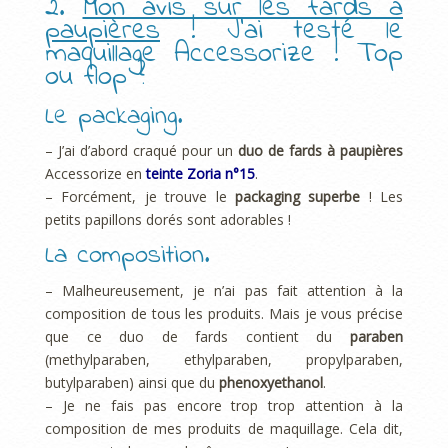
2.
Mon avis sur les fards à
paupières
! J’ai testé le
maquillage Accessorize ! Top
ou flop ?
Le packaging.
– J’ai d’abord craqué pour un
duo de fards à paupières
Accessorize en
teinte Zoria n°15
.
– Forcément, je trouve le
packaging superbe
! Les
petits papillons dorés sont adorables !
La composition.
– Malheureusement, je n’ai pas fait attention à la
composition de tous les produits. Mais je vous précise
que ce duo de fards contient du
paraben
(methylparaben, ethylparaben, propylparaben,
butylparaben) ainsi que du
phenoxyethanol
.
– Je ne fais pas encore trop trop attention à la
composition de mes produits de maquillage. Cela dit,