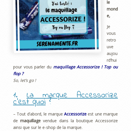
le
mond
e,
Je
vous
retro
uve
aujou
rd’hui
pour vous parler du
maquillage Accessorize ! Top ou
flop ?
So, let’s go !
1.
La marque Accessorize
c’est quoi
?
– Tout d’abord, le marque
Accessorize
est une marque
de
maquillage
vendue dans la boutique Accessorize
ainsi que sur le e-shop de la marque.