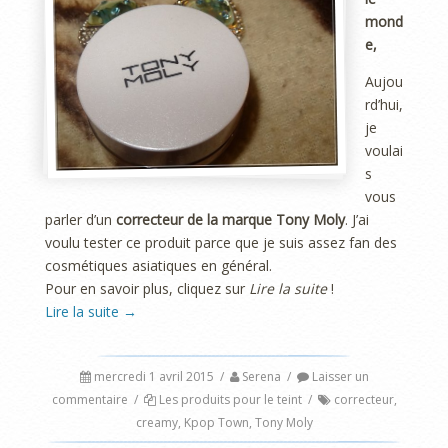
mond
e,
Aujou
rd’hui,
je
voulai
s
vous
parler d’un
correcteur de la marque Tony Moly
. J’ai
voulu tester ce produit parce que je suis assez fan des
cosmétiques asiatiques en général.
Pour en savoir plus, cliquez sur
Lire la suite
!
Lire la suite
→
mercredi 1 avril 2015
/
Serena
/
Laisser un
commentaire
/
Les produits pour le teint
/
correcteur
,
creamy
,
Kpop Town
,
Tony Moly