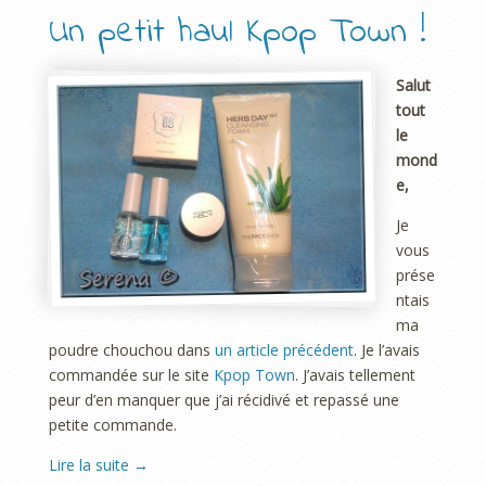
Un petit haul Kpop Town !
Salut
tout
le
mond
e,
Je
vous
prése
ntais
ma
poudre chouchou dans
un article précédent
. Je l’avais
commandée sur le site
Kpop Town
. J’avais tellement
peur d’en manquer que j’ai récidivé et repassé une
petite commande.
Lire la suite
→