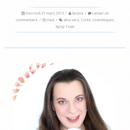
mercredi 27 mars 2013
/
Serena
/
Laisser un
commentaire
/
Haul
/
aloe vera
,
Corée
,
cosmétiques
,
Kpop Town