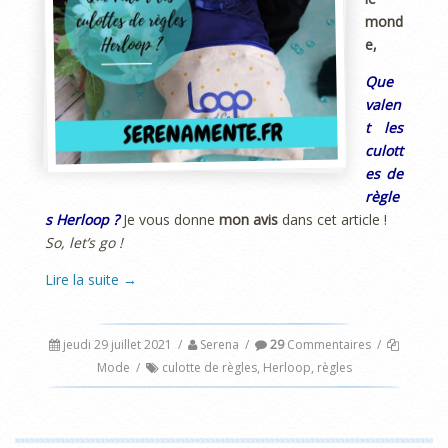
mond
e,
Que
valen
t les
culott
es de
règle
s Herloop ?
Je vous donne
mon avis
dans cet article !
So, let’s go !
Lire la suite
→
jeudi 29 juillet 2021
/
Serena
/
29
Commentaires
/
Mode
/
culotte de règles
,
Herloop
,
règles