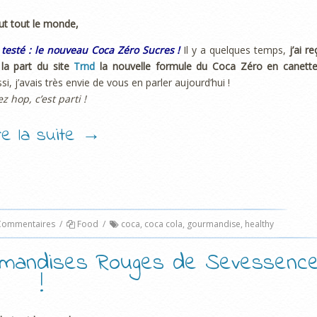
ut tout le monde,
i testé : le nouveau Coca Zéro Sucres !
Il y a quelques temps,
j’ai re
la part du site
Trnd
la nouvelle formule du Coca Zéro en canett
si, j’avais très envie de vous en parler aujourd’hui !
ez hop, c’est parti !
ire la suite
→
ommentaires
/
Food
/
coca
,
coca cola
,
gourmandise
,
healthy
rmandises Rouges de Sevessenc
!