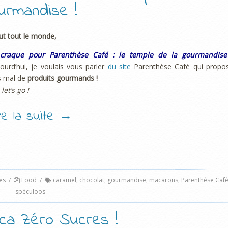
urmandise !
ut tout le monde,
 craque pour Parenthèse Café : le temple de la gourmandise
ourd’hui, je voulais vous parler
du site
Parenthèse Café qui propo
s mal de
produits gourmands !
 let’s go !
ire la suite
→
es
/
Food
/
caramel
,
chocolat
,
gourmandise
,
macarons
,
Parenthèse Caf
spéculoos
Coca Zéro Sucres !