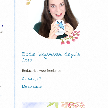
 !
se
Elodie, blogueuse depuis
2010
Rédactrice web freelance
Qui suis-je ?
é
,
Me contacter