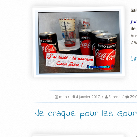
Sal
J’a
de 
Aus
All
L
mercredi 4 janvier 2017
/
Serena
/
29
C
Je craque pour les Gou