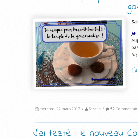
go
Sal
Je
Auj
pa
So,
L
mercredi 22 mars 2017
/
Serena
/
52
Commentair
J’ai testé : le nouveau 