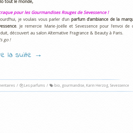
lo tout le monde,
 craque pour les Gourmandises Rouges de Sevessence !
ourd’hui, je voulais vous parler d’un
parfum d’ambiance de la marq
vessence
. Je remercie Marie-Joëlle et Sevessence pour l’envoi de 
duit, découvert au salon Alternative Fragrance & Beauty à Paris.
’s go !
ire la suite
→
ntaires
/
Les parfums
/
bio
,
gourmandise
,
Karin Herzog
,
Sevessence