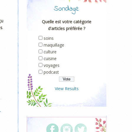
Sondage
çu
Quelle est votre catégorie
es
.
d'articles préférée ?
soins
maquillage
culture
cuisine
voyages
podcast
View Results
e