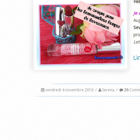
Hel
Je
Auj
Se
pro
Let
L
vendredi 4 novembre 2016
/
Serena
/
26
Comme