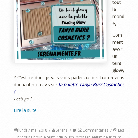
tout
le
mond
e,
Com
ment
avoir
un
teint
glowy
? C’est ce dont je vais vous parler aujourd’hui en vous
donnant mon avis sur
la palette Tanya Burr Cosmetics
!
Let’s go !
Lire la suite
→
lundi 7 mai 2018
/
Serena
/
62
Commentaires
/
Les
produits pour le teint
/
blush
,
bronzer
,
enlumineur
,
teint