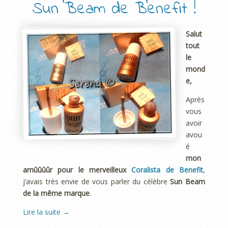
Sun Beam de Benefit !
Salut
tout
le
mond
e,
Après
vous
avoir
avou
é
mon
amûûûûr pour le merveilleux
Coralista de Benefit
,
j’avais très envie de vous parler du célèbre
Sun Beam
de la même marque
.
Lire la suite
→