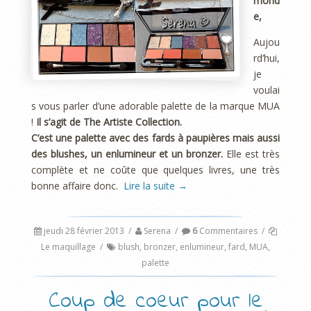
mond
e,
Aujou
rd’hui,
je
voulai
s vous parler d’une adorable palette de la marque MUA
!
Il s’agit de The Artiste Collection.
C’est une palette avec des fards à paupières mais aussi
des blushes, un enlumineur et un bronzer.
Elle est très
complète et ne coûte que quelques livres, une très
bonne affaire donc.
Lire la suite
→
jeudi 28 février 2013
/
Serena
/
6
Commentaires
/
Le maquillage
/
blush
,
bronzer
,
enlumineur
,
fard
,
MUA
,
palette
Coup de coeur pour le