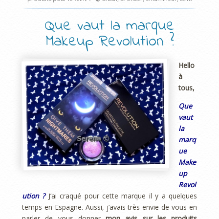
Que vaut la marque
Makeup Revolution ?
Hello
à
tous,
Que
vaut
la
marq
ue
Make
up
Revol
ution ?
J’ai craqué pour cette marque il y a quelques
temps en Espagne. Aussi, j’avais très envie de vous en
parler de vous donner
mon avis sur les produits