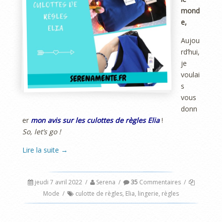
mond
e,
Aujou
rd’hui,
je
voulai
s
vous
donn
er
mon avis sur les culottes de règles Elia
!
So, let’s go !
Lire la suite
→
jeudi 7 avril 2022
/
Serena
/
35
Commentaires
/
Mode
/
culotte de règles
,
Elia
,
lingerie
,
règles