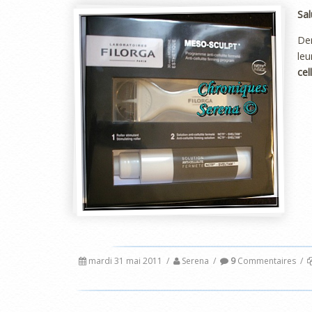
Sal
Der
leu
cel
mardi 31 mai 2011
/
Serena
/
9
Commentaires
/