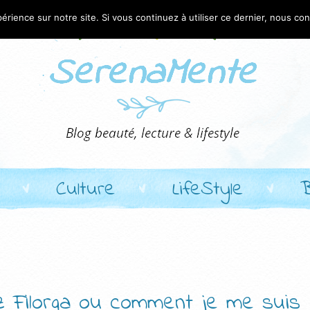
érience sur notre site. Si vous continuez à utiliser ce dernier, nous co
Culture
LifeStyle
z Filorga ou comment je me suis