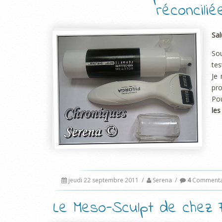
réconcili
Sal
So
tes
Je 
pro
Pou
les
jeudi 22 septembre 2011
/
Serena
/
4
Commenta
Le Meso-Sculpt de chez F