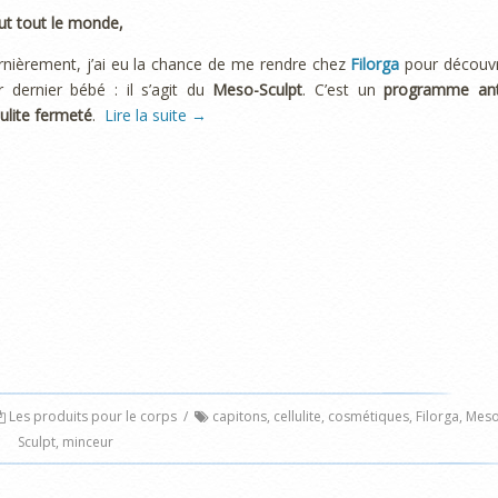
ut tout le monde,
nièrement, j’ai eu la chance de me rendre chez
Filorga
pour découvr
r dernier bébé : il s’agit du
Meso-Sculpt
. C’est un
programme ant
lulite fermeté
.
Lire la suite
→
Les produits pour le corps
/
capitons
,
cellulite
,
cosmétiques
,
Filorga
,
Meso
Sculpt
,
minceur