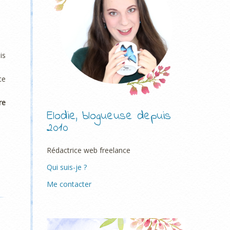
is
ce
re
Elodie, blogueuse depuis
2010
Rédactrice web freelance
Qui suis-je ?
Me contacter