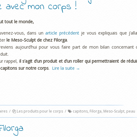
ée avec mon corps !
ut tout le monde,
uvenez-vous, dans un
article précédent
je vous expliquais que j’alla
ter
le Meso-Sculpt de chez Filorga
.
reviens aujourd’hui pour vous faire part de mon bilan concernant 
duit.
r rappel,
il s’agit d’un produit et d’un roller qui permettraient de rédui
 capitons sur notre corps
.
Lire la suite
→
ires
/
Les produits pour le corps
/
capitons
,
Filorga
,
Meso-Sculpt
,
peau
ilorga