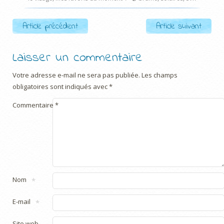
Post navigation
Article précédent
Article suivant
Laisser un commentaire
Votre adresse e-mail ne sera pas publiée.
Les champs
obligatoires sont indiqués avec
*
Commentaire
*
Nom
*
E-mail
*
Site web