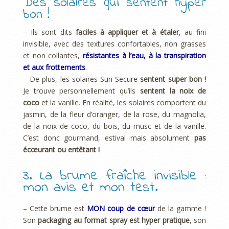
Des solaires qui sentent hyper
bon !
– Ils sont dits
faciles à appliquer et à étaler
, au fini
invisible, avec des textures confortables, non grasses
et non collantes,
résistantes à l’eau, à la transpiration
et aux frottements
.
– De plus, les solaires Sun Secure
sentent super bon !
Je trouve personnellement qu’ils
sentent la noix de
coco
et la vanille. En réalité, les solaires comportent du
jasmin, de la fleur d’oranger, de la rose, du magnolia,
de la noix de coco, du bois, du musc et de la vanille.
C’est donc gourmand, estival mais absolument
pas
écœurant ou entêtant !
3. La brume fraîche invisible :
mon avis et mon test.
– Cette brume est
MON coup de cœur
de la gamme !
Son
packaging au format spray est hyper pratique
, son