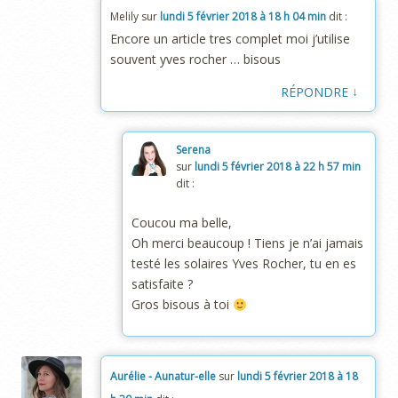
Melily
sur
lundi 5 février 2018 à 18 h 04 min
dit :
Encore un article tres complet moi j’utilise
souvent yves rocher … bisous
↓
RÉPONDRE
Serena
sur
lundi 5 février 2018 à 22 h 57 min
dit :
Coucou ma belle,
Oh merci beaucoup ! Tiens je n’ai jamais
testé les solaires Yves Rocher, tu en es
satisfaite ?
Gros bisous à toi
Aurélie - Aunatur-elle
sur
lundi 5 février 2018 à 18