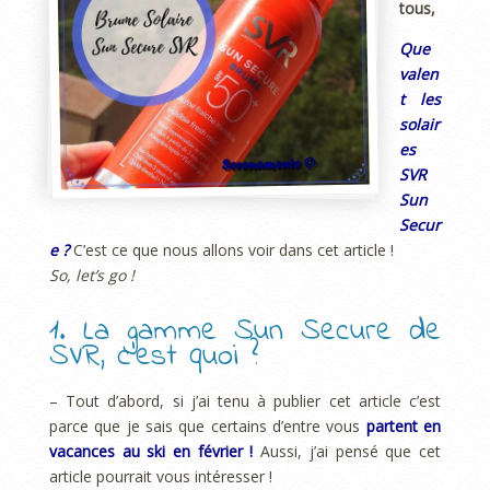
tous,
Que
valen
t les
solair
es
SVR
Sun
Secur
e ?
C’est ce que nous allons voir dans cet article !
So, let’s go !
1. La gamme Sun Secure de
SVR, c’est quoi ?
– Tout d’abord, si j’ai tenu à publier cet article c’est
parce que je sais que certains d’entre vous
partent en
vacances au ski en février !
Aussi, j’ai pensé que cet
article pourrait vous intéresser !