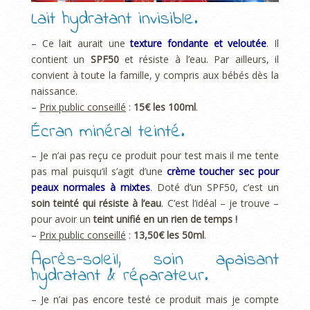
Lait hydratant invisible.
– Ce lait aurait une
texture fondante et veloutée
. Il
contient un
SPF50
et résiste à l’eau. Par ailleurs, il
convient à toute la famille, y compris aux bébés dès la
naissance.
–
Prix public conseillé
:
15€ les 100ml
.
Écran minéral teinté.
– Je n’ai pas reçu ce produit pour test mais il me tente
pas mal puisqu’il s’agit d’une
crème toucher sec pour
peaux normales à mixtes
. Doté d’un SPF50, c’est un
soin teinté qui résiste à l’eau
. C’est l’idéal – je trouve –
pour avoir un
teint unifié en un rien de temps !
–
Prix public conseillé
:
13,50€ les 50ml
.
Après-soleil, soin apaisant
hydratant & réparateur.
– Je n’ai pas encore testé ce produit mais je compte