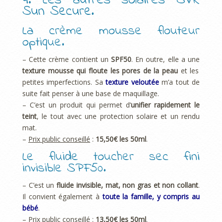
4. Les autres solaires SVR
Sun Secure.
La crème mousse flouteur
optique.
– Cette crème contient un
SPF50
. En outre, elle a une
texture mousse qui floute les pores de la peau
et les
petites imperfections. Sa
texture veloutée
m’a tout de
suite fait penser à une base de maquillage.
– C’est un produit qui permet d’
unifier rapidement le
teint
, le tout avec une protection solaire et un rendu
mat.
–
Prix public conseillé
:
15,50€ les 50ml
.
Le fluide toucher sec fini
invisible SPF50.
– C’est un
fluide invisible, mat, non gras et non collant
.
Il convient également à
toute la famille, y compris au
bébé
.
–
Prix public conseillé
:
13,50€ les 50ml
.