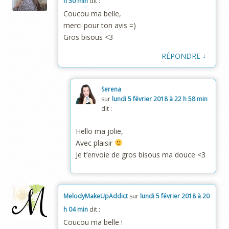
h 30 min
dit :
Coucou ma belle,
merci pour ton avis =)
Gros bisous <3
↓
RÉPONDRE
Serena
sur
lundi 5 février 2018 à 22 h 58 min
dit :
Hello ma jolie,
Avec plaisir
Je t’envoie de gros bisous ma douce <3
MelodyMakeUpAddict
sur
lundi 5 février 2018 à 20
h 04 min
dit :
Coucou ma belle !