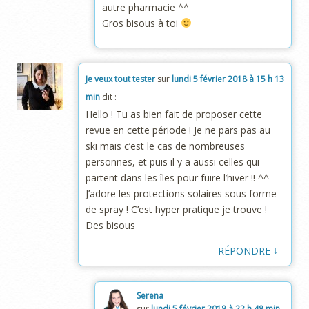
autre pharmacie ^^
Gros bisous à toi
Je veux tout tester
sur
lundi 5 février 2018 à 15 h 13
min
dit :
Hello ! Tu as bien fait de proposer cette
revue en cette période ! Je ne pars pas au
ski mais c’est le cas de nombreuses
personnes, et puis il y a aussi celles qui
partent dans les îles pour fuire l’hiver !! ^^
J’adore les protections solaires sous forme
de spray ! C’est hyper pratique je trouve !
Des bisous
↓
RÉPONDRE
Serena
sur
lundi 5 février 2018 à 22 h 48 min