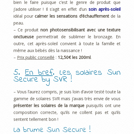
bien le faire puisque c’est le genre de produit que
j’adore utiliser ! Il s’agit en effet d’un
soin après-soleil
idéal pour
calmer les sensations d’échauffement
de la
peau.
– Ce produit
non photosensibilisant avec une texture
onctueuse
permettrait de sublimer le bronzage. En
outre, cet après-soleil convient à toute la famille et
même aux bébés dès la naissance !
–
Prix public conseillé
:
12,50€ les 200ml
.
5.
En bref
. Les solaires Sun
Secure by SVR !
– Vous l’aurez compris, je suis loin d’avoir testé toute la
gamme de solaires SVR mais j’avais très envie de vous
présenter les solaires de la marque
puisqu’ils ont une
composition correcte, qu’ils ne collent pas et qu’ils
sentent tellement bon !
La brume Sun Secure !