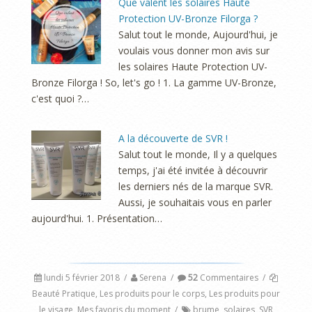
Que valent les solaires Haute
Protection UV-Bronze Filorga ?
Salut tout le monde, Aujourd'hui, je
voulais vous donner mon avis sur
les solaires Haute Protection UV-
Bronze Filorga ! So, let's go ! 1. La gamme UV-Bronze,
c'est quoi ?…
A la découverte de SVR !
Salut tout le monde, Il y a quelques
temps, j'ai été invitée à découvrir
les derniers nés de la marque SVR.
Aussi, je souhaitais vous en parler
aujourd'hui. 1. Présentation…
lundi 5 février 2018
/
Serena
/
52
Commentaires
/
Beauté Pratique
,
Les produits pour le corps
,
Les produits pour
le visage
,
Mes favoris du moment
/
brume
,
solaires
,
SVR