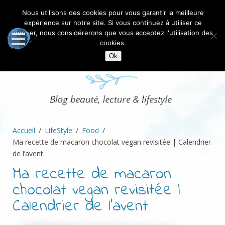
Nous utilisons des cookies pour vous garantir la meilleure
expérience sur notre site. Si vous continuez à utiliser ce
dernier, nous considérerons que vous acceptez l'utilisation des
cookies.
Ok
Accueil
LifeStyle
Food
Ma recette de macaron chocolat vegan revisitée | Calendrier
de l’avent
Ma recette de macaron
chocolat vegan revisitée |
Calendrier de l’avent