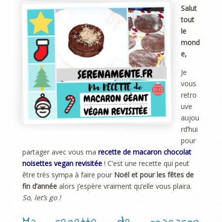
Salut
tout
le
mond
e,
Je
vous
retro
uve
aujou
rd’hui
pour
partager avec vous ma
recette de macaron chocolat
noisettes vegan revisitée
! C’est une recette qui peut
être très sympa à faire pour
Noël et pour les fêtes de
fin d’année
alors j’espère vraiment qu’elle vous plaira.
So, let’s go !