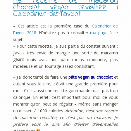
Ma recette de macaron
chocolat vegan revisitée
|
Calendrier de l’avent
– Cet article est la
première case
du
Calendrier de
l’avent 2018
. N’hésitez pas à consulter
ma page
à ce
sujet !
– Pour cette recette, je suis partie du constat suivant :
j’avais très envie de manger une sorte de
macaron
géant
mais avec une pâte moins croquante, plus
moelleuse et un fourrage assez consistant.
– J’ai donc tenté de faire une
pâte vegan au chocolat
et
autant vous le dire, c’était une grande première pour
moi ! C’est aussi une recette gourmande mais pas trop
calorique. En effet, c’est important pour moi de vous
montrer qu’on peut se régaler – même sans manger
un dessert à 1000 calories.
Attention, c’est une recette
de macaron revisitée, ce n’est pas un macaron. Je
préfère vous le dire afin d’éviter d’éventuelles
déceptions