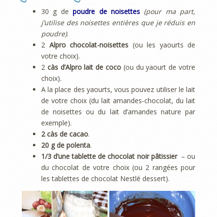
30 g de
poudre de noisettes
(pour ma part,
j’utilise des noisettes entières que je réduis en
poudre)
.
2
Alpro chocolat-noisettes
(ou les yaourts de
votre choix).
2
càs d’Alpro lait de coco
(ou du yaourt de votre
choix).
A la place des yaourts, vous pouvez utiliser le lait
de votre choix (du lait amandes-chocolat, du lait
de noisettes ou du lait d’amandes nature par
exemple).
2 càs de cacao
.
20 g de polenta
.
1/3 d’une tablette de chocolat noir pâtissier
– ou
du chocolat de votre choix (ou 2 rangées pour
les tablettes de chocolat Nestlé dessert).