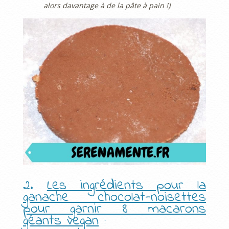
alors davantage à de la pâte à pain !)
.
2.
Les ingrédients pour la
ganache chocolat-noisettes
pour garnir 8 macarons
géants vegan
: