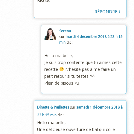
Bisous
↓
RÉPONDRE
Serena
sur
mardi 4 décembre 2018 à 23 h 15
min
dit :
Hello ma belle,
Je suis trop contente que tu aimes cette
recette
N’hésite pas à me faire un
petit retour si tu testes ^^
Plein de bisous <3
Dînette & Paillettes
sur
samedi 1 décembre 2018 à
23 h 15 min
dit :
Hello ma belle,
Une délicieuse ouverture de bal qui colle