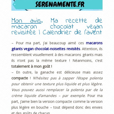
Mon avis
. Ma recette de
macaron chocolat vegan
revisitée | Calendrier de l’avent
– Pour ma part, j’ai beaucoup aimé ces
macarons
géants vegan chocolat-noisettes revisités
. Attention, ils
ressemblent visuellement à des macarons géants mais
ils n’ont pas la même texture ! Néanmoins, c’est
totalement à mon goût !
– En outre, la ganache est délicieuse mais assez
compacte
!
N’hésitez pas à zapper l’étape polenta
pour obtenir une texture plus liquide et plus légère.
Vous pouvez aussi remplacer la polenta par de la
crème liquide d’amandes – par exemple
. Pour ma
part, j’aime bien la version compacte comme la version
plus légère en bouche – tout dépend donc des envies
et des goûts de chacun.