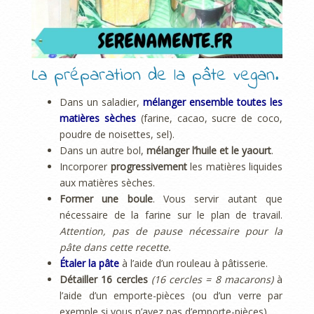
La préparation de la pâte vegan.
Dans un saladier,
mélanger ensemble toutes les
matières sèches
(farine, cacao, sucre de coco,
poudre de noisettes, sel).
Dans un autre bol,
mélanger l’huile et le yaourt
.
Incorporer
progressivement
les matières liquides
aux matières sèches.
Former une boule
. Vous servir autant que
nécessaire de la farine sur le plan de travail.
Attention, pas de pause nécessaire pour la
pâte dans cette recette.
Étaler la pâte
à l’aide d’un rouleau à pâtisserie.
Détailler 16 cercles
(16 cercles = 8 macarons)
à
l’aide d’un emporte-pièces (ou d’un verre par
exemple si vous n’avez pas d’emporte-pièces).