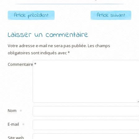
Post navigation
Article précédent
Article suivant
Laisser un commentaire
Votre adresse e-mail ne sera pas publiée.
Les champs
obligatoires sont indiqués avec
*
Commentaire
*
Nom
*
E-mail
*
Site web