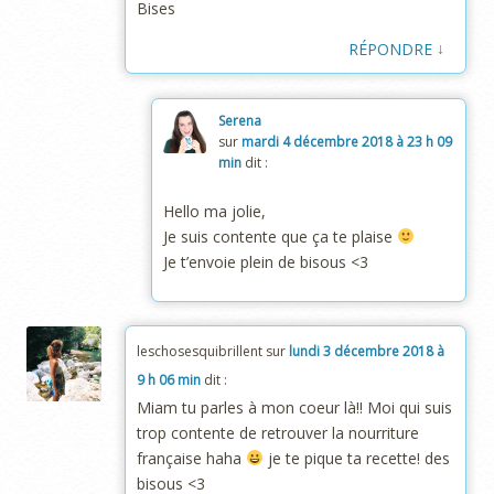
Bises
↓
RÉPONDRE
Serena
sur
mardi 4 décembre 2018 à 23 h 09
min
dit :
Hello ma jolie,
Je suis contente que ça te plaise
Je t’envoie plein de bisous <3
leschosesquibrillent
sur
lundi 3 décembre 2018 à
9 h 06 min
dit :
Miam tu parles à mon coeur là!! Moi qui suis
trop contente de retrouver la nourriture
française haha
je te pique ta recette! des
bisous <3