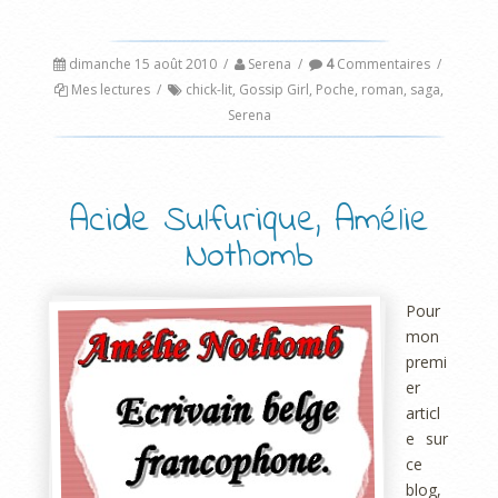
dimanche 15 août 2010
/
Serena
/
4
Commentaires
/
Mes lectures
/
chick-lit
,
Gossip Girl
,
Poche
,
roman
,
saga
,
Serena
Acide Sulfurique, Amélie
Nothomb
Pour
mon
premi
er
articl
e sur
ce
blog,