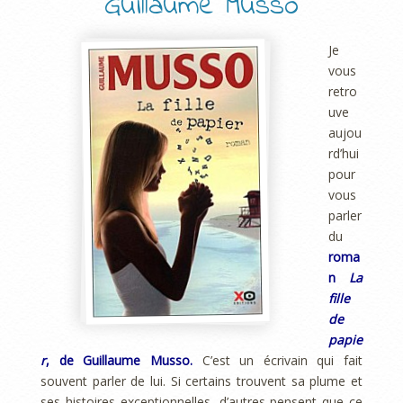
Guillaume Musso
Je
vous
retro
uve
aujou
rd’hui
pour
vous
parler
du
roma
n
La
fille
de
papie
r
, de Guillaume Musso.
C’est un écrivain qui fait
souvent parler de lui. Si certains trouvent sa plume et
ses histoires exceptionnelles, d’autres pensent que ce