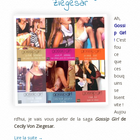
Ziegesar
Ah,
Gossi
p Girl
!
C’est
fou
ce
que
ces
bouq
uins
se
lisent
vite !
Aujou
rd’hui, je vais vous parler de la saga
Gossip Girl
de
Cecily Von Ziegesar.
Lire la suite
→