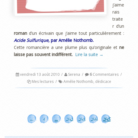
j’aime
rais
traite
r d’un
roman
d’un écrivain que j’aime tout particulièrement :
Acide Sulfurique
, par Amélie Nothomb.
Cette romancière a une plume plus qu’originale et
ne
laisse pas souvent indifférent.
Lire la suite
→
vendredi 13 août 2010
/
Serena
/
6
Commentaires
/
Mes lectures
/
Amélie Nothomb
,
dédicace
←
1
…
242
243
244
245