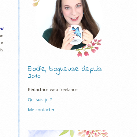
nt
on
ur
is
Elodie, blogueuse depuis
2010
Rédactrice web freelance
Qui suis-je ?
Me contacter