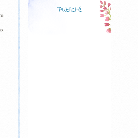
Publicité
to
ux