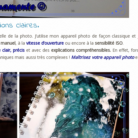
ons claires.
lle de la photo. J’utilise mon appareil photo de façon classique et 
 manuel
, à la
vitesse d’ouverture
ou encore à la
sensibilité ISO
.
 clair, précis
et avec des
explications compréhensibles.
En effet, for
hniques mais aussi très complexes !
Maîtrisez votre appareil photo
e