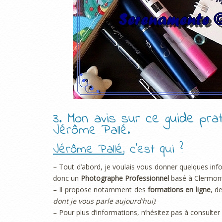
3. Mon avis sur ce guide pra
Jérôme Pallé.
Jérôme Pallé
, c’est qui ?
– Tout d’abord, je voulais vous donner quelques inf
donc un
Photographe Professionnel
basé à Clermont
– Il propose notamment des
formations en ligne
, d
dont je vous parle aujourd’hui)
.
– Pour plus d’informations, n’hésitez pas à consulter 