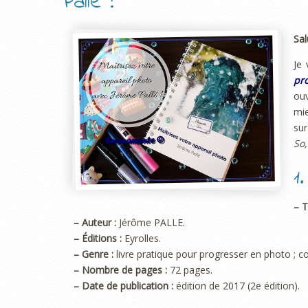
Pallé !
Sal
Je 
pr
ou
mie
sur
So,
1
– T
– Auteur :
Jérôme PALLE.
– Éditions :
Eyrolles.
– Genre :
livre pratique pour progresser en photo ; c
– Nombre de pages :
72 pages.
– Date de publication :
édition de 2017 (2e édition).