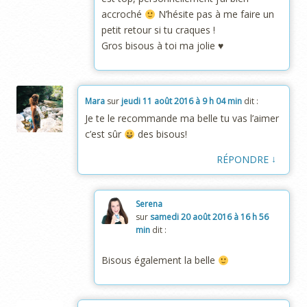
accroché
N’hésite pas à me faire un
petit retour si tu craques !
Gros bisous à toi ma jolie ♥
Mara
sur
jeudi 11 août 2016 à 9 h 04 min
dit :
Je te le recommande ma belle tu vas l’aimer
c’est sûr
des bisous!
↓
RÉPONDRE
Serena
sur
samedi 20 août 2016 à 16 h 56
min
dit :
Bisous également la belle