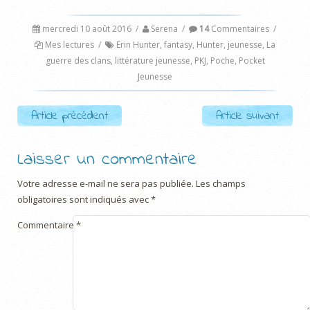
mercredi 10 août 2016
/
Serena
/
14
Commentaires
/
Mes lectures
/
Erin Hunter
,
fantasy
,
Hunter
,
jeunesse
,
La
guerre des clans
,
littérature jeunesse
,
PKJ
,
Poche
,
Pocket
Jeunesse
Post navigation
Article précédent
Article suivant
Laisser un commentaire
Votre adresse e-mail ne sera pas publiée.
Les champs
obligatoires sont indiqués avec
*
Commentaire
*