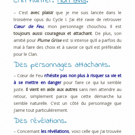
Erin Hunter.
Mon avis
.
– C’est
avec plaisir
que je me suis lancée dans le
troisième opus du Cycle I. J’ai été ravie de retrouver
Cœur de Feu
, mon personnage chouchou. Il est
toujours aussi courageux et attachant
. De plus, son
amitié pour
Plume Grise
est si intense qu’il a parfois du
mal à faire des choix et à savoir ce qu’il est préférable
pour le Clan.
Des personnages attachants.
– Cœur de Feu
n’hésite pas non plus à risquer sa vie et
à se mettre en danger
pour faire ce qui lui semble
juste.
Il vient en aide aux autres
sans rien attendre au
retour, simplement parce que cette démarche lui
semble naturelle. C’est un côté du personnage que
j’aime tout particulièrement.
Des révélations.
– Concernant
les révélations
, voici celle que j’ai trouvée