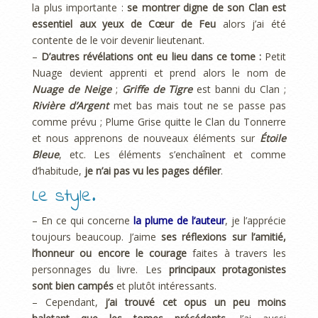
la plus importante :
se montrer digne de son Clan est
essentiel aux yeux de Cœur de Feu
alors j’ai été
contente de le voir devenir lieutenant.
–
D’autres révélations ont eu lieu dans ce tome :
Petit
Nuage devient apprenti et prend alors le nom de
Nuage de Neige
;
Griffe de Tigre
est banni du Clan ;
Rivière d’Argent
met bas mais tout ne se passe pas
comme prévu ; Plume Grise quitte le Clan du Tonnerre
et nous apprenons de nouveaux éléments sur
Étoile
Bleue
, etc. Les éléments s’enchaînent et comme
d’habitude,
je n’ai pas vu les pages défiler
.
Le style.
– En ce qui concerne
la plume de l’auteur
, je l’apprécie
toujours beaucoup. J’aime
ses réflexions sur l’amitié,
l’honneur ou encore le courage
faites à travers les
personnages du livre. Les
principaux protagonistes
sont bien campés
et plutôt intéressants.
– Cependant,
j’ai trouvé cet opus un peu moins