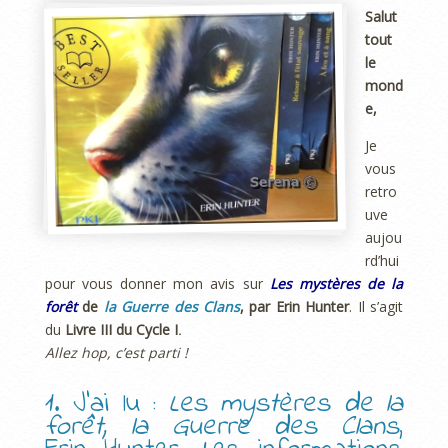
Salut
tout
le
mond
e,
Je
vous
retro
uve
aujou
rd’hui
pour vous donner mon avis sur
Les mystères de la
forêt
de
la Guerre des Clans
, par Erin Hunter
. Il s’agit
du
Livre III du Cycle
I
.
Allez hop, c’est parti !
1. J’ai lu :
Les mystères de la
forêt, la Guerre des Clans
,