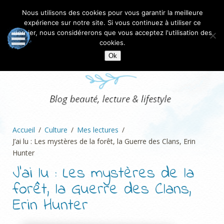
Nous utilisons des cookies pour vous garantir la meilleure
expérience sur notre site. Si vous continuez à utiliser ce
dernier, nous considérerons que vous acceptez l'utilisation des
cookies.
Ok
Accueil
Culture
Mes lectures
J’ai lu : Les mystères de la forêt, la Guerre des Clans, Erin
Hunter
J’ai lu : Les mystères de la
forêt, la Guerre des Clans,
Erin Hunter