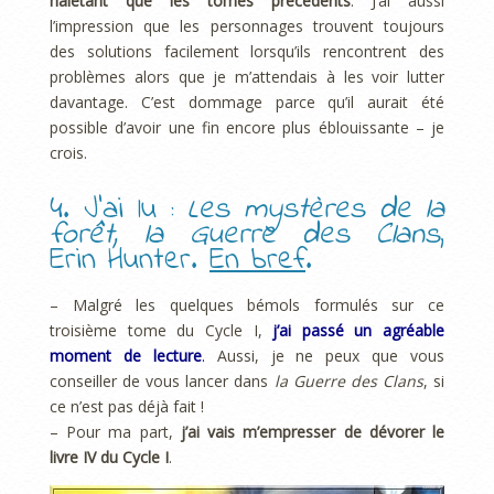
haletant que les tomes précédents
. J’ai aussi
l’impression que les personnages trouvent toujours
des solutions facilement lorsqu’ils rencontrent des
problèmes alors que je m’attendais à les voir lutter
davantage. C’est dommage parce qu’il aurait été
possible d’avoir une fin encore plus éblouissante – je
crois.
4. J’ai lu :
Les mystères de la
forêt, la Guerre des Clans
,
Erin Hunter.
En bref
.
– Malgré les quelques bémols formulés sur ce
troisième tome du Cycle I,
j’ai passé un agréable
moment de lecture
.
Aussi, je ne peux que vous
conseiller de vous lancer dans
la Guerre des Clans
, si
ce n’est pas déjà fait !
– Pour ma part,
j’ai vais m’empresser de dévorer le
livre IV du Cycle I
.