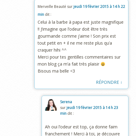
Merveille Beauté
sur
jeudi 19 février 2015 à 14 h 22
min
dit :
Celui à la barbe à papa est juste magnifique
!! J’imagine que l’odeur doit être très
gourmande comme j’aime ! Son prix est
tout petit en + il ne me reste plus qu’a
craquer hihi ^^
Merci pour tes gentilles commentaires sur
mon blog ça m’a fait très plaisir
Bisous ma belle <3
↓
RÉPONDRE
Serena
sur
jeudi 19 février 2015 à 14 h 23
min
dit :
Ah oui l’odeur est top, ça donne faim
franchement ! Merci à toi, je découvre