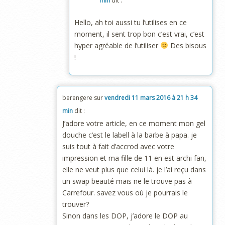
min
dit :
Hello, ah toi aussi tu l’utilises en ce
moment, il sent trop bon c’est vrai, c’est
hyper agréable de l’utiliser
Des bisous
!
berengere
sur
vendredi 11 mars 2016 à 21 h 34
min
dit :
J’adore votre article, en ce moment mon gel
douche c’est le labell à la barbe à papa. je
suis tout à fait d’accrod avec votre
impression et ma fille de 11 en est archi fan,
elle ne veut plus que celui là. je l’ai reçu dans
un swap beauté mais ne le trouve pas à
Carrefour. savez vous où je pourrais le
trouver?
Sinon dans les DOP, j’adore le DOP au