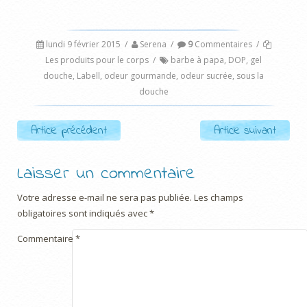
lundi 9 février 2015
/
Serena
/
9
Commentaires
/
Les produits pour le corps
/
barbe à papa
,
DOP
,
gel
douche
,
Labell
,
odeur gourmande
,
odeur sucrée
,
sous la
douche
Post navigation
Article précédent
Article suivant
Laisser un commentaire
Votre adresse e-mail ne sera pas publiée.
Les champs
obligatoires sont indiqués avec
*
Commentaire
*