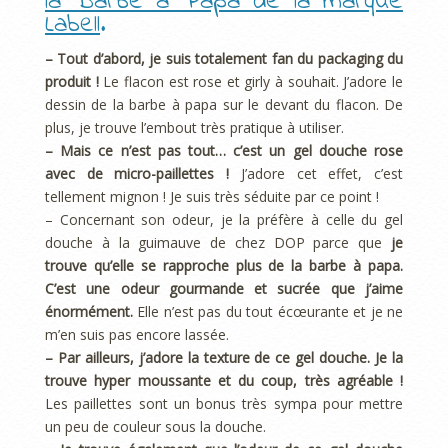
la Barbe à Papa de la marque
Labell
.
– Tout d’abord, je suis totalement fan du packaging du
produit !
Le flacon est rose et girly à souhait. J’adore le
dessin de la barbe à papa sur le devant du flacon. De
plus, je trouve l’embout très pratique à utiliser.
– Mais ce n’est pas tout… c’est un gel douche rose
avec de micro-paillettes !
J’adore cet effet, c’est
tellement mignon ! Je suis très séduite par ce point !
– Concernant son odeur, je la préfère à celle du gel
douche à la guimauve de chez DOP parce que
je
trouve qu’elle se rapproche plus de la barbe à papa.
C’est une odeur gourmande et sucrée que j’aime
énormément.
Elle n’est pas du tout écœurante et je ne
m’en suis pas encore lassée.
– Par ailleurs, j’adore la texture de ce gel douche. Je la
trouve hyper moussante et du coup, très agréable !
Les paillettes sont un bonus très sympa pour mettre
un peu de couleur sous la douche.