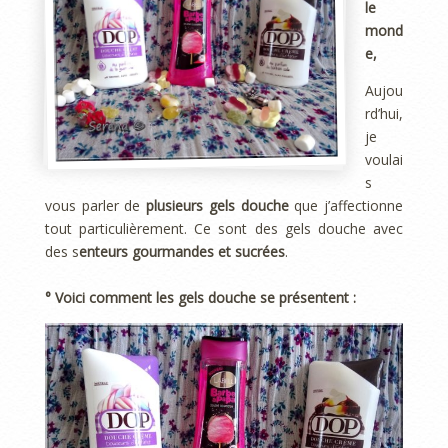
le
mond
e,
Aujou
rd’hui,
je
voulai
s
vous parler de
plusieurs gels douche
que j’affectionne
tout particulièrement. Ce sont des gels douche avec
des s
enteurs gourmandes et sucrées
.
° Voici comment les gels douche se présentent :