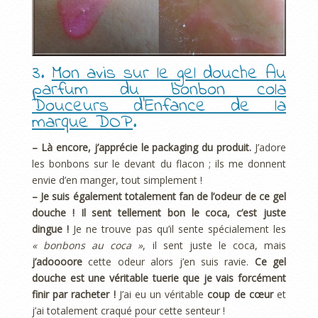
3.
Mon avis sur le gel douche Au
parfum du bonbon cola
Douceurs d’Enfance de la
marque DOP
.
– Là encore, j’apprécie le packaging du produit.
J’adore
les bonbons sur le devant du flacon ; ils me donnent
envie d’en manger, tout simplement !
– Je suis également totalement fan de l’odeur de ce gel
douche ! Il sent tellement bon le coca, c’est juste
dingue !
Je ne trouve pas qu’il sente spécialement les
« bonbons au coca »
, il sent juste le coca, mais
j’adoooore
cette odeur alors j’en suis ravie.
Ce gel
douche est une véritable tuerie que je vais forcément
finir par racheter !
J’ai eu un véritable
coup de cœur
et
j’ai totalement craqué pour cette senteur !