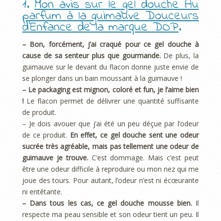
1.
Mon avis sur le gel douche Au
parfum à la guimauve Douceurs
d’Enfance de la marque DOP
.
– Bon, forcément, j’ai craqué pour ce gel douche à
cause de sa senteur plus que gourmande.
De plus, la
guimauve sur le devant du flacon donne juste envie de
se plonger dans un bain moussant à la guimauve !
– Le packaging est mignon, coloré et fun, je l’aime bien
!
Le flacon permet de délivrer une quantité suffisante
de produit.
– Je dois avouer que j’ai été un peu déçue par l’odeur
de ce produit.
En effet, ce gel douche sent une odeur
sucrée très agréable, mais pas tellement une odeur de
guimauve je trouve.
C’est dommage. Mais c’est peut
être une odeur difficile à reproduire ou mon nez qui me
joue des tours. Pour autant, l’odeur n’est ni écœurante
ni entêtante.
– Dans tous les cas, ce gel douche mousse bien.
Il
respecte ma peau sensible et son odeur tient un peu. Il