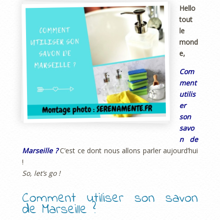
Hello
tout
le
mond
e,
Com
ment
utilis
er
son
savo
n de
Marseille ?
C’est ce dont nous allons parler aujourd’hui
!
So, let’s go !
Comment utiliser son savon
de Marseille ?