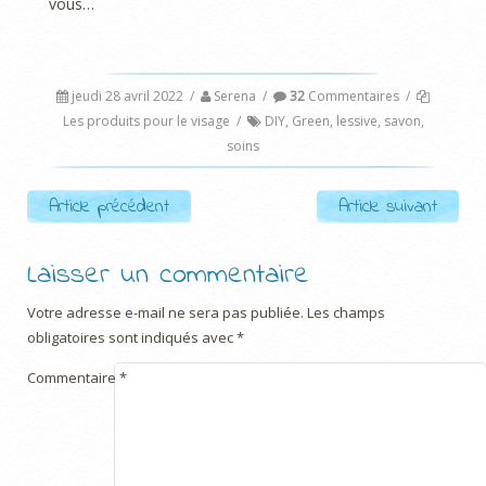
vous…
jeudi 28 avril 2022
/
Serena
/
32
Commentaires
/
Les produits pour le visage
/
DIY
,
Green
,
lessive
,
savon
,
soins
Post navigation
Article précédent
Article suivant
Laisser un commentaire
Votre adresse e-mail ne sera pas publiée.
Les champs
obligatoires sont indiqués avec
*
Commentaire
*