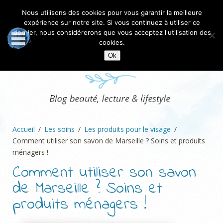
Nous utilisons des cookies pour vous garantir la meilleure
expérience sur notre site. Si vous continuez à utiliser ce
dernier, nous considérerons que vous acceptez l'utilisation des
cookies.
Ok
Accueil
Les soins
Les produits pour le visage
Comment utiliser son savon de Marseille ? Soins et produits
ménagers !
Comment utiliser son savon
de Marseille ? Soins et
produits ménagers !