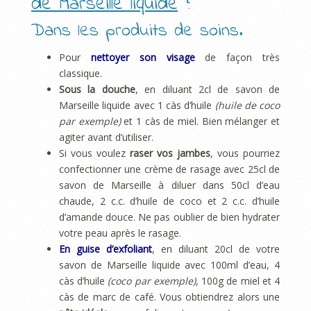
de Marseille liquide
?
Dans les produits de soins.
Pour
nettoyer son visage
de façon très
classique.
Sous la douche
, en diluant 2cl de savon de
Marseille liquide avec 1 càs d’huile
(huile de coco
par exemple)
et 1 càs de miel. Bien mélanger et
agiter avant d’utiliser.
Si vous voulez
raser vos jambes
, vous pourriez
confectionner une crème de rasage avec 25cl de
savon de Marseille à diluer dans 50cl d’eau
chaude, 2 c.c. d’huile de coco et 2 c.c. d’huile
d’amande douce. Ne pas oublier de bien hydrater
votre peau après le rasage.
En guise d’exfoliant
, en diluant 20cl de votre
savon de Marseille liquide avec 100ml d’eau, 4
càs d’huile
(coco par exemple)
, 100g de miel et 4
càs de marc de café. Vous obtiendrez alors une