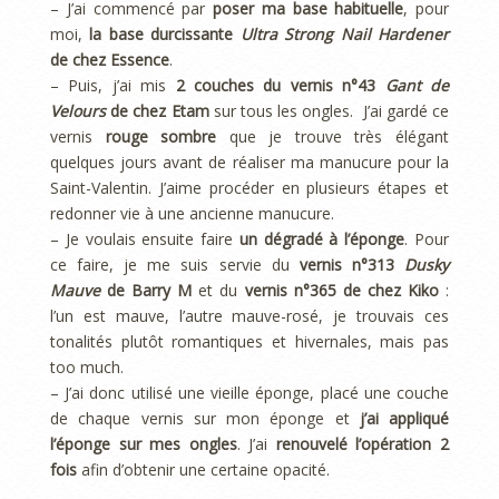
– J’ai commencé par
poser ma base habituelle
, pour
moi,
la base durcissante
Ultra Strong Nail Hardener
de chez Essence
.
– Puis, j’ai mis
2 couches du vernis n°43
Gant de
Velours
de chez Etam
sur tous les ongles. J’ai gardé ce
vernis
rouge sombre
que je trouve très élégant
quelques jours avant de réaliser ma manucure pour la
Saint-Valentin. J’aime procéder en plusieurs étapes et
redonner vie à une ancienne manucure.
– Je voulais ensuite faire
un dégradé à l’éponge
. Pour
ce faire, je me suis servie du
vernis n°313
Dusky
Mauve
de Barry M
et du
vernis n°365 de chez Kiko
:
l’un est mauve, l’autre mauve-rosé, je trouvais ces
tonalités plutôt romantiques et hivernales, mais pas
too much.
– J’ai donc utilisé une vieille éponge, placé une couche
de chaque vernis sur mon éponge et
j’ai appliqué
l’éponge sur mes ongles
. J’ai
renouvelé l’opération 2
fois
afin d’obtenir une certaine opacité.