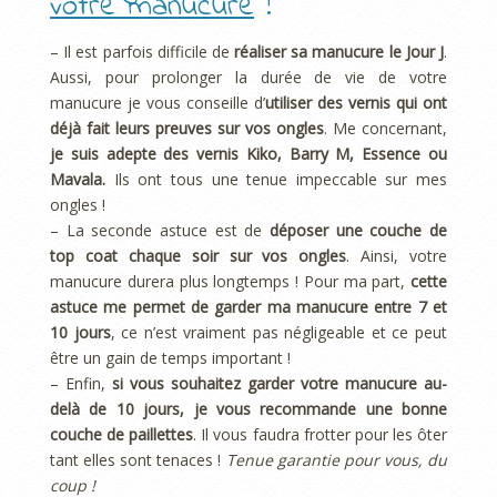
votre manucure
!
– Il est parfois difficile de
réaliser sa manucure le Jour J
.
Aussi, pour prolonger la durée de vie de votre
manucure je vous conseille d’
utiliser des vernis qui ont
déjà fait leurs preuves sur vos ongles
. Me concernant,
je suis adepte des vernis Kiko, Barry M, Essence ou
Mavala.
Ils ont tous une tenue impeccable sur mes
ongles !
– La seconde astuce est de
déposer une couche de
top coat chaque soir sur vos ongles
. Ainsi, votre
manucure durera plus longtemps ! Pour ma part,
cette
astuce me permet de garder ma manucure entre 7 et
10 jours
, ce n’est vraiment pas négligeable et ce peut
être un gain de temps important !
– Enfin,
si vous souhaitez garder votre manucure au-
delà de 10 jours, je vous recommande une bonne
couche de paillettes
. Il vous faudra frotter pour les ôter
tant elles sont tenaces !
Tenue garantie pour vous, du
coup !