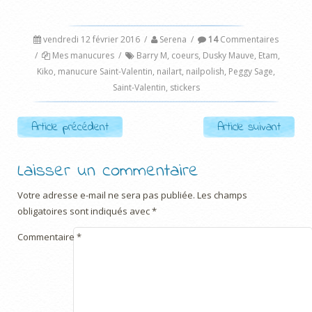
vendredi 12 février 2016
/
Serena
/
14
Commentaires
/
Mes manucures
/
Barry M
,
coeurs
,
Dusky Mauve
,
Etam
,
Kiko
,
manucure Saint-Valentin
,
nailart
,
nailpolish
,
Peggy Sage
,
Saint-Valentin
,
stickers
Post navigation
Article précédent
Article suivant
Laisser un commentaire
Votre adresse e-mail ne sera pas publiée.
Les champs
obligatoires sont indiqués avec
*
Commentaire
*