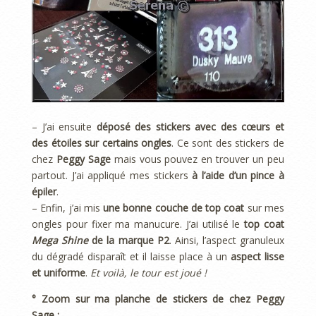
– J’ai ensuite
déposé des stickers avec des cœurs et
des étoiles sur certains ongles
. Ce sont des stickers de
chez
Peggy Sage
mais vous pouvez en trouver un peu
partout. J’ai appliqué mes stickers
à l’aide d’un pince à
épiler
.
– Enfin, j’ai mis
une bonne couche de top coat
sur mes
ongles pour fixer ma manucure. J’ai utilisé le
top coat
Mega Shine
de la marque P2
. Ainsi, l’aspect granuleux
du dégradé disparaît et il laisse place à un
aspect lisse
et uniforme
.
Et voilà, le tour est joué !
° Zoom sur ma planche de stickers de chez Peggy
Sage :