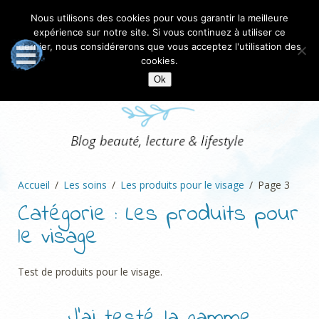
Nous utilisons des cookies pour vous garantir la meilleure
expérience sur notre site. Si vous continuez à utiliser ce
dernier, nous considérerons que vous acceptez l'utilisation des
cookies.
Ok
Accueil
Les soins
Les produits pour le visage
Page 3
Catégorie :
Les produits pour
le visage
Test de produits pour le visage.
J’ai testé la gamme