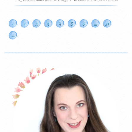
←
1
2
3
4
5
6
…
27
→