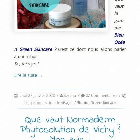
vaut
la
gam
me
Bleu
Océa
n Green Skincare
?
C’est ce dont nous allons parler
aujourd’hui !
So, let’s go !
Lire la suite
→
lundi 27 janvier 2020
/
Serena
/
27
Commentaires
/
Les produits pour le visage
/
bio
,
Greenskincare
Que vaut Normaderm
Phytosolution de Vichy ?