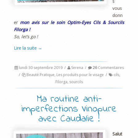
s
vous
donn
er
mon avis sur le soin Optim-Eyes Cils & Sourcils
Filorga !
So, let’s go !
Lire la suite
→
lundi 30 septembre 2019
/
Serena
/
26
Commentaires
/
Beauté Pratique
,
Les produits pour le visage
/
cils
,
Filorga
,
sourcils
Ma routine anti-
imperfections Vinopure
avec Caudalie !
Salut