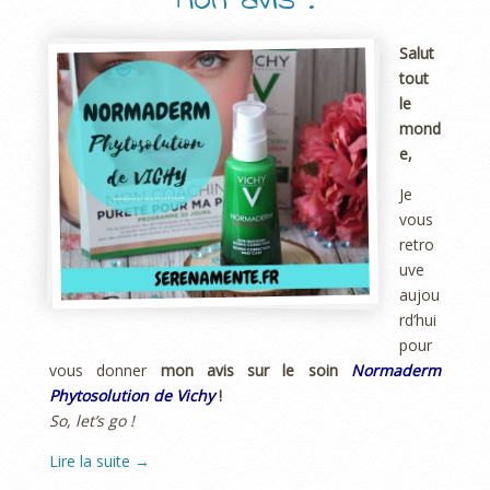
Mon avis !
Salut
tout
le
mond
e,
Je
vous
retro
uve
aujou
rd’hui
pour
vous donner
mon avis sur le soin
Normaderm
Phytosolution de Vichy
!
So, let’s go !
Lire la suite
→