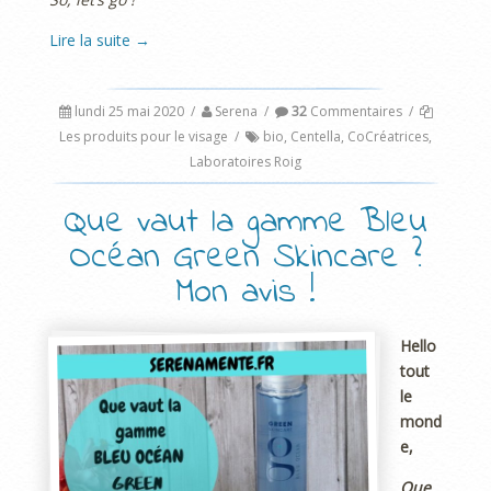
Lire la suite
→
lundi 25 mai 2020
/
Serena
/
32
Commentaires
/
Les produits pour le visage
/
bio
,
Centella
,
CoCréatrices
,
Laboratoires Roig
Que vaut la gamme Bleu
Océan Green Skincare ?
Mon avis !
Hello
tout
le
mond
e,
Que