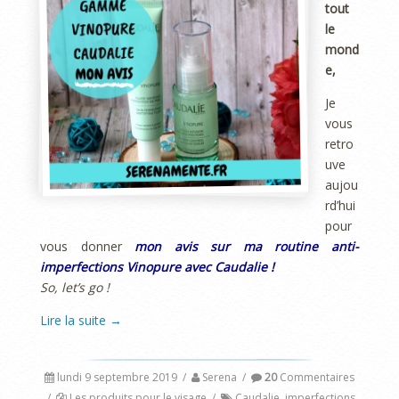
tout
le
mond
e,
Je
vous
retro
uve
aujou
rd’hui
pour
vous donner
mon avis sur ma routine anti-
imperfections Vinopure avec Caudalie !
So, let’s go !
Lire la suite
→
lundi 9 septembre 2019
/
Serena
/
20
Commentaires
/
Les produits pour le visage
/
Caudalie
,
imperfections