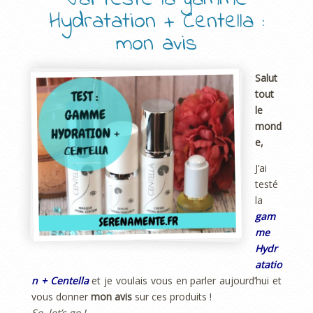
Hydratation + Centella :
mon avis
Salut
tout
le
mond
e,
J’ai
testé
la
gam
me
Hydr
atatio
n + Centella
et je voulais vous en parler aujourd’hui et
vous donner
mon avis
sur ces produits !
So, let’s go !