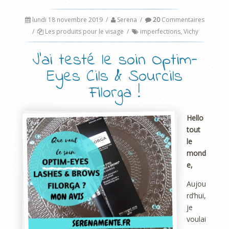
lundi 18 novembre 2019
/
Serena
/
20
Commentaires
/
Les produits pour le visage
/
imperfections
,
Vichy
J’ai testé le soin Optim-
Eyes Cils & Sourcils
Filorga !
Hello
tout
le
mond
e,
Aujou
rd’hui,
je
voulai