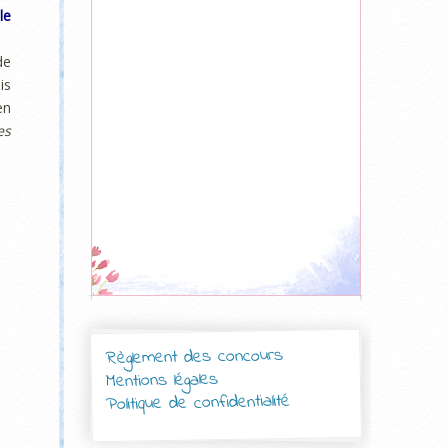
le
de
is
en
es
Règlement des concours
Mentions légales
Politique de confidentialité