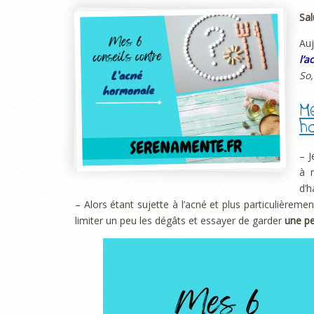
Sal
Auj
l’a
So,
M
h
– J
à 
d’h
– Alors étant sujette à l’acné et plus particulièremen
limiter un peu les dégâts et essayer de garder
une pe