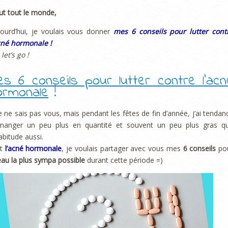
ut tout le monde,
ourd’hui, je voulais vous donner
mes 6 conseils pour lutter cont
cné hormonale !
 let’s go !
es 6 conseils pour lutter contre l’acn
ormonale
!
e ne sais pas vous, mais pendant les fêtes de fin d’année, j’ai tendan
manger un peu plus en quantité et souvent un peu plus gras q
abitude aussi.
t
l’acné hormonale
, je voulais partager avec vous mes
6 conseils
po
au la plus sympa possible
durant cette période =)