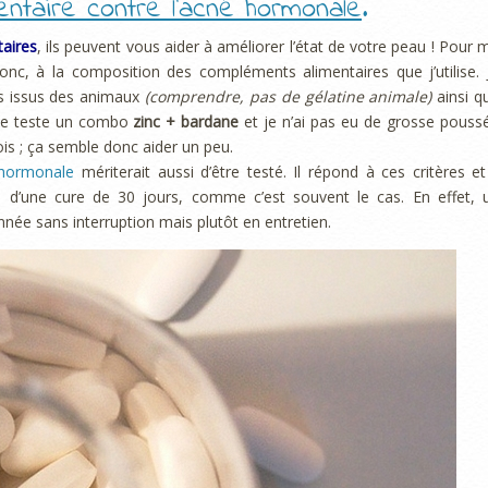
ntaire contre l’acné hormonale
.
aires
, ils peuvent vous aider à améliorer l’état de votre peau ! Pour 
donc, à la composition des compléments alimentaires que j’utilise. 
pas issus des animaux
(comprendre, pas de gélatine animale)
ainsi q
je teste un combo
zinc + bardane
et je n’ai pas eu de grosse pouss
is ; ça semble donc aider un peu.
 hormonale
mériterait aussi d’être testé. Il répond à ces critères et 
 ici d’une cure de 30 jours, comme c’est souvent le cas. En effet, 
née sans interruption mais plutôt en entretien.