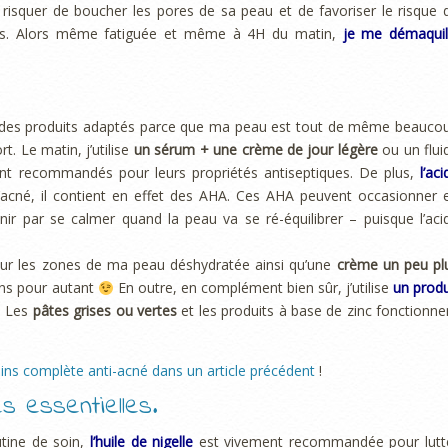
 risquer de boucher les pores de sa peau et de favoriser le risque 
iers. Alors même fatiguée et même à 4H du matin,
je me démaquil
des produits adaptés parce que ma peau est tout de même beauco
. Le matin, j’utilise
un sérum + une crème de jour légère
ou un flui
t recommandés pour leurs propriétés antiseptiques. De plus,
l’aci
l’acné, il contient en effet des AHA. Ces AHA peuvent occasionner 
nir par se calmer quand la peau va se ré-équilibrer – puisque l’aci
our les zones de ma peau déshydratée ainsi qu’une
crème un peu pl
ons pour autant
En outre, en complément bien sûr, j’utilise
un produ
. Les
pâtes grises ou vertes
et les produits à base de zinc fonctionne
oins complète anti-acné dans un article précédent
!
es essentielles.
utine de soin,
l’huile de nigelle
est vivement recommandée pour lutt