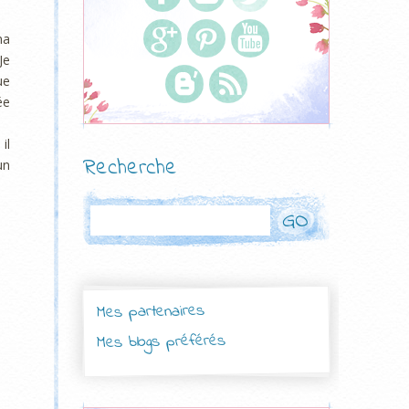
ma
Je
ue
ée
il
Recherche
un
Rechercher
Mes partenaires
Mes blogs préférés