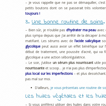
– Je vous rappelle que ne pas se démaquiller, c’est
petits boutons dont on se passerait très volont
toujours !
3.
Une bonne routine de soins
.
– Bien sûr, je n’oublie pas
d’hydrater ma peau
avec 
plus sympa depuis que j’ai arrêté de la décaper à mort
matifiant. Les sérums avec de
l’acide salicylique
son
glycolique
peut aussi avoir un effet bénéfique sur 
début de traitement, une poussée d’acné, qui va fi
glycolique a une action séborégulatrice.
– Le soir, j’utilise
un sérum plus nourrissant
utile p
nourrissante
et scoop… je n’ai pas plus d’imperfecti
plus local sur les imperfections
– et plus desséchant
pas mal sur moi.
D’ailleurs,
je vous présentais une routine de s
Les huiles végétales et les huil
– Si vous préférez utiliser des huiles dans votre ro