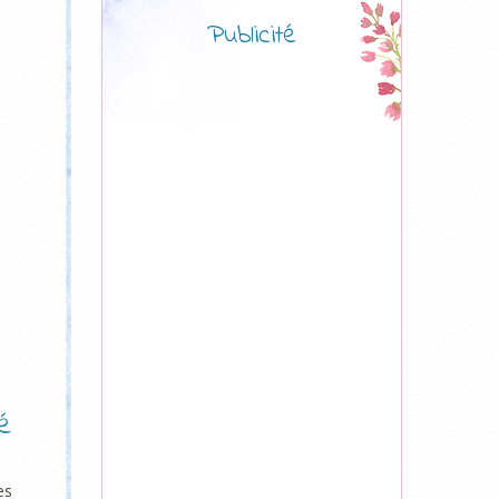
Publicité
é
es