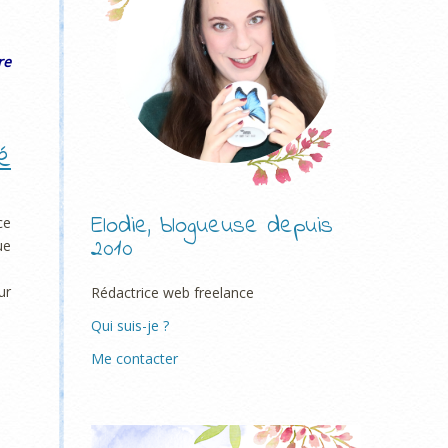
re
é
Elodie, blogueuse depuis
ce
2010
ue
ur
Rédactrice web freelance
Qui suis-je ?
Me contacter