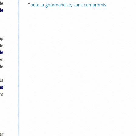
de
Toute la gourmandise, sans compromis
le
up
de
de
en
de
us
it
nt
er