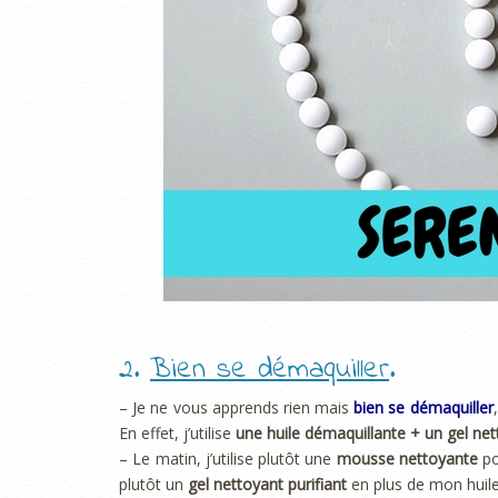
2.
Bien se démaquiller
.
– Je ne vous apprends rien mais
bien se démaquiller
En effet, j’utilise
une huile démaquillante + un gel ne
– Le matin, j’utilise plutôt une
mousse nettoyante
po
plutôt un
gel nettoyant purifiant
en plus de mon huile