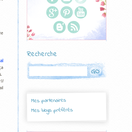
ée
Recherche
al
ça
Rechercher
.
il
il
Mes partenaires
Mes blogs préférés