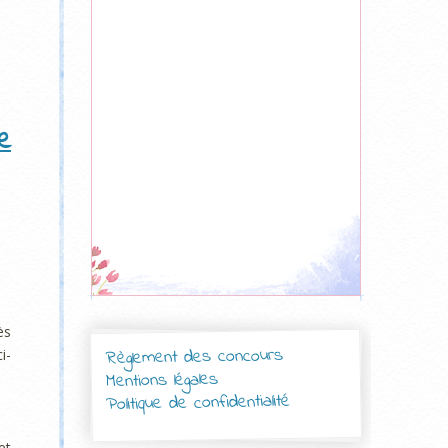
e
ès
Règlement des concours
i-
Mentions légales
Politique de confidentialité
et