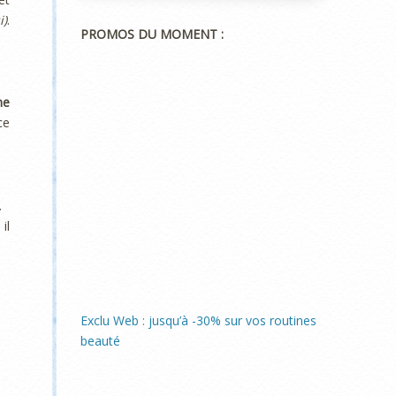
i)
.
PROMOS DU MOMENT :
ne
ce
.
il
Exclu Web : jusqu’à -30% sur vos routines
beauté