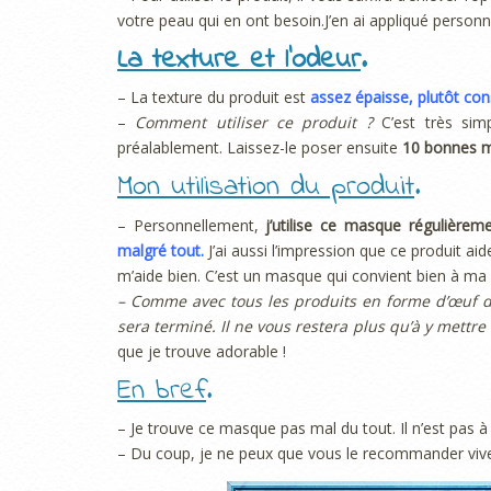
votre peau qui en ont besoin.J’en ai appliqué personn
La texture et l’odeur
.
– La texture du produit est
assez épaisse, plutôt cons
–
Comment utiliser ce produit ?
C’est très simp
préalablement. Laissez-le poser ensuite
10 bonnes m
Mon utilisation du produit
.
– Personnellement,
j’utilise ce masque régulièrem
malgré tout.
J’ai aussi l’impression que ce produit ai
m’aide bien. C’est un masque qui convient bien à ma 
– Comme avec tous les produits en forme d’œuf de
sera terminé. Il ne vous restera plus qu’à y mettre
que je trouve adorable !
En bref
.
– Je trouve ce masque pas mal du tout. Il n’est pas 
– Du coup, je ne peux que vous le recommander viv