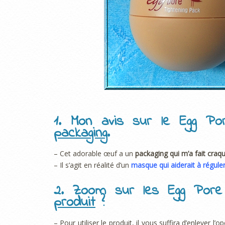
1. Mon avis sur le Egg Po
packaging
.
– Cet adorable œuf a un
packaging qui m’a fait craq
– Il s’agit en réalité d’un
masque qui aiderait à réguler
2. Zoom sur les Egg Por
produit
?
– Pour utiliser le produit, il vous suffira d’enlever 