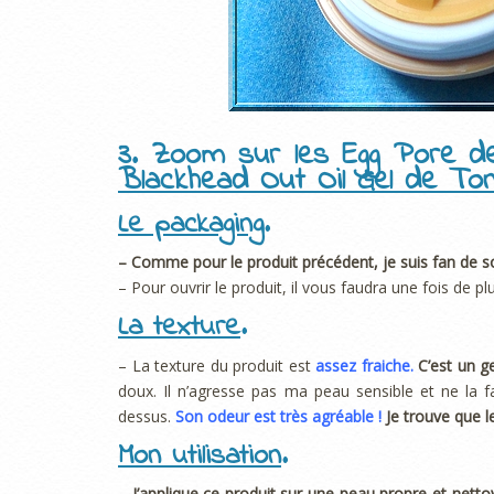
3. Zoom sur les Egg Pore d
Blackhead Out Oil Gel de To
Le packaging
.
– Comme pour le produit précédent, je suis fan de 
– Pour ouvrir le produit, il vous faudra une fois de pl
La texture
.
– La texture du produit est
assez fraiche.
C’est un g
doux. Il n’agresse pas ma peau sensible et ne la fa
dessus.
Son odeur est très agréable !
Je trouve que le
Mon utilisation
.
– J’applique ce produit sur une peau propre et nett