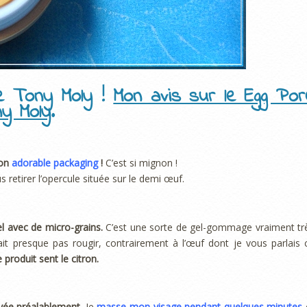
e Tony Moly !
Mon avis sur le Egg Por
ny Moly
.
son
adorable packaging
!
C’est si mignon !
us retirer l’opercule située sur le demi œuf.
el avec de micro-grains.
C’est une sorte de gel-gommage vraiment tr
it presque pas rougir, contrairement à l’œuf dont je vous parlais c
 produit sent le citron.
oyée préalablement.
Je
masse mon visage pendant quelques minutes