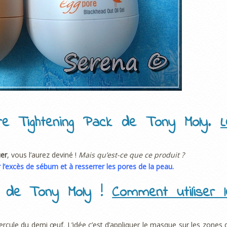
re Tightening Pack de Tony Moly.
L
uer
, vous l’aurez deviné !
Mais qu’est-ce que ce produit ?
 l’excès de sébum et à resserrer les pores de la peau.
e de Tony Moly !
Comment utiliser l
l’opercule du demi œuf. L’idée c’est d’appliquer le masque sur les zones 