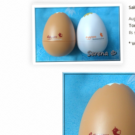
Sal
Auj
To
Ils
° V