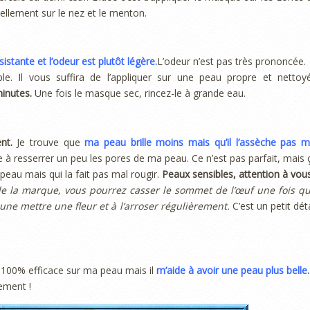
ellement sur le nez et le menton.
istante et l’odeur est plutôt légère.
L’odeur n’est pas très prononcée.
le. Il vous suffira de l’appliquer sur une peau propre et nettoy
inutes.
Une fois le masque sec, rincez-le à grande eau.
ent.
Je trouve que
ma peau brille moins mais qu’il l’assèche pas m
de à resserrer un peu les pores de ma peau. Ce n’est pas parfait, mais 
peau mais qui la fait pas mal rougir.
Peaux sensibles, attention à vous
 la marque, vous pourrez casser le sommet de l’œuf une fois qu’
 une mettre une fleur et à l’arroser régulièrement.
C’est un petit déta
à 100% efficace sur ma peau mais il
m’aide à avoir une peau plus belle.
ement !