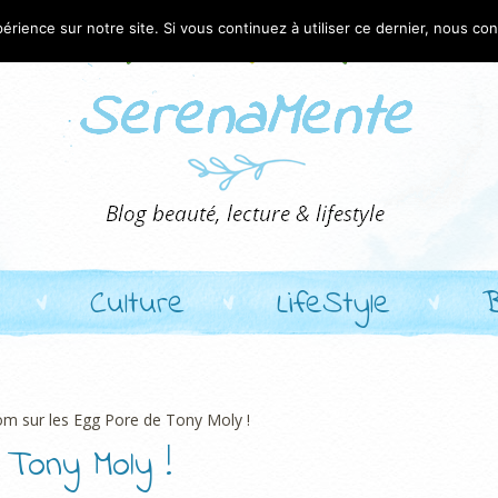
érience sur notre site. Si vous continuez à utiliser ce dernier, nous co
Culture
LifeStyle
m sur les Egg Pore de Tony Moly !
Tony Moly !