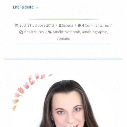
Lire la suite
→
jeudi 31 octobre 2013
/
Serena
/
4
Commentaires
/
Mes lectures
/
Amélie Nothomb
,
autobiographie
,
romans