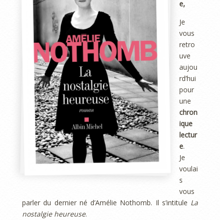
e,
Je
vous
retro
uve
aujou
rd’hui
pour
une
chron
ique
lectur
e
.
Je
voulai
s
vous
parler du dernier né d’Amélie Nothomb. Il s’intitule
La
nostalgie heureuse
.