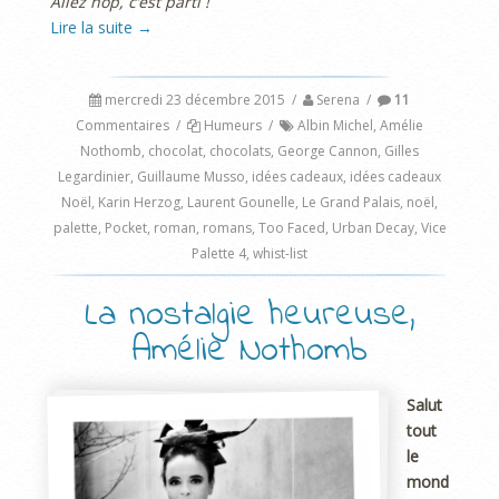
Allez hop, c’est parti !
Lire la suite
→
mercredi 23 décembre 2015
/
Serena
/
11
Commentaires
/
Humeurs
/
Albin Michel
,
Amélie
Nothomb
,
chocolat
,
chocolats
,
George Cannon
,
Gilles
Legardinier
,
Guillaume Musso
,
idées cadeaux
,
idées cadeaux
Noël
,
Karin Herzog
,
Laurent Gounelle
,
Le Grand Palais
,
noël
,
palette
,
Pocket
,
roman
,
romans
,
Too Faced
,
Urban Decay
,
Vice
Palette 4
,
whist-list
La nostalgie heureuse,
Amélie Nothomb
Salut
tout
le
mond