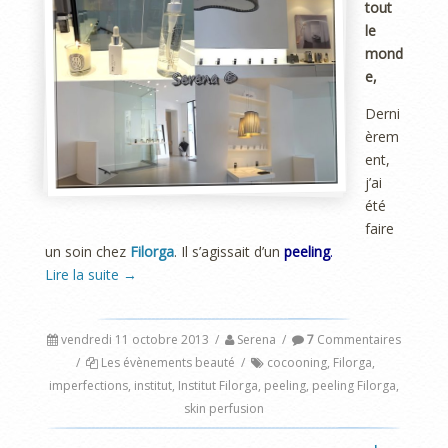
tout
le
mond
e,
Derni
èrem
ent,
j’ai
été
faire
un soin chez
Filorga
. Il s’agissait d’un
peeling
.
Lire la suite
→
vendredi 11 octobre 2013
/
Serena
/
7
Commentaires
/
Les évènements beauté
/
cocooning
,
Filorga
,
imperfections
,
institut
,
Institut Filorga
,
peeling
,
peeling Filorga
,
skin perfusion