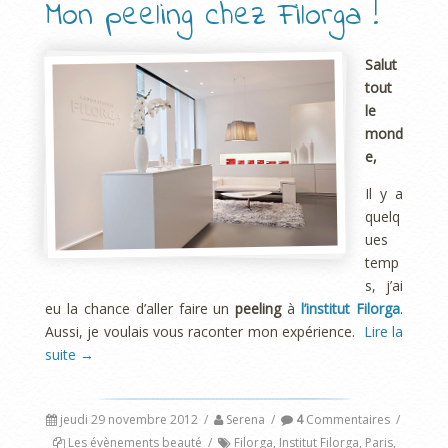
Mon peeling chez Filorga !
Salut
tout
le
mond
e,
Il y a
quelq
ues
temp
s, j’ai
eu la chance d’aller faire un
peeling
à
l’institut Filorga
.
Aussi, je voulais vous raconter mon expérience.
Lire la
suite
→
jeudi 29 novembre 2012
/
Serena
/
4
Commentaires
/
Les évènements beauté
/
Filorga
,
Institut Filorga
,
Paris
,