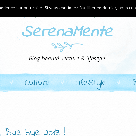
érience sur notre site. Si vous continuez à utiliser ce dernier, nous co
Culture
LifeStyle
 Bye bye 2013 !