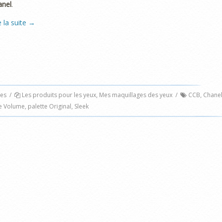
anel
.
e la suite
→
es
/
Les produits pour les yeux
,
Mes maquillages des yeux
/
CCB
,
Chane
e Volume
,
palette Original
,
Sleek