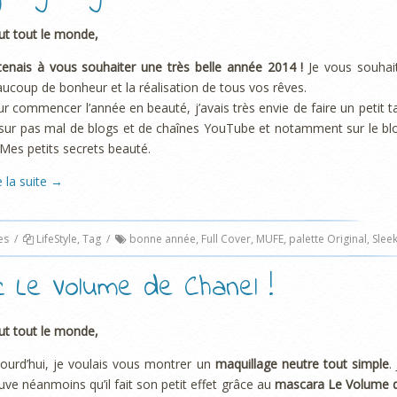
ut tout le monde,
tenais à vous souhaiter une très belle année 2014 !
Je vous souhai
ucoup de bonheur et la réalisation de tous vos rêves.
r commencer l’année en beauté, j’avais très envie de faire un petit t
sur pas mal de blogs et de chaînes YouTube et notamment sur le bl
Mes petits secrets beauté.
e la suite
→
es
/
LifeStyle
,
Tag
/
bonne année
,
Full Cover
,
MUFE
,
palette Original
,
Slee
c Le Volume de Chanel !
ut tout le monde,
ourd’hui, je voulais vous montrer un
maquillage neutre tout simple
.
uve néanmoins qu’il fait son petit effet grâce au
mascara Le Volume 