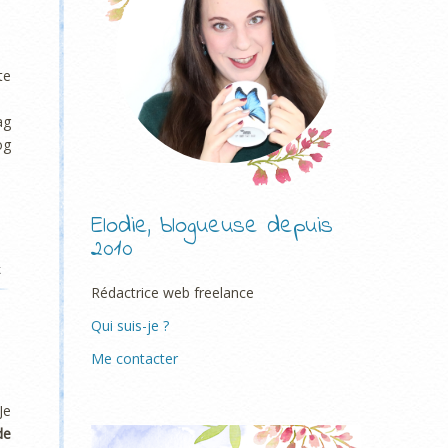
te
ag
og
Elodie, blogueuse depuis
2010
k
Rédactrice web freelance
Qui suis-je ?
Me contacter
 Je
de