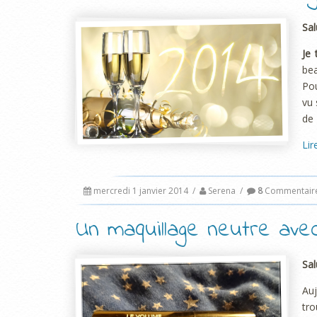
Sal
Je 
bea
Pou
vu 
de 
Lir
mercredi 1 janvier 2014
/
Serena
/
8
Commentair
Un maquillage neutre ave
Sal
Auj
tro