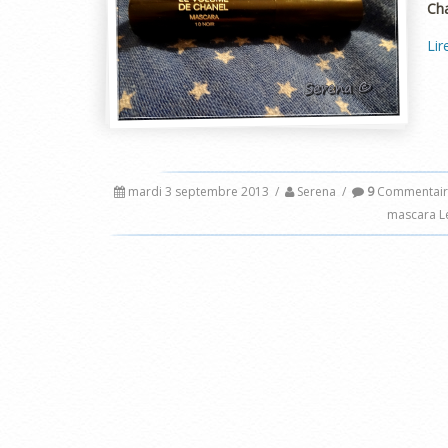
Ch
Lir
mardi 3 septembre 2013
/
Serena
/
9
Commentair
mascara L