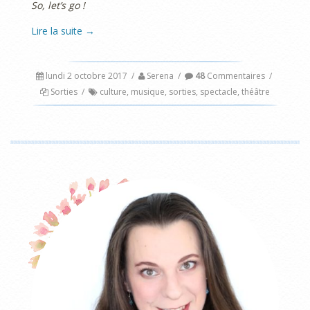
So, let’s go !
Lire la suite
→
lundi 2 octobre 2017
/
Serena
/
48
Commentaires
/
Sorties
/
culture
,
musique
,
sorties
,
spectacle
,
théâtre