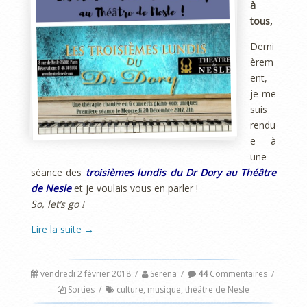
à
tous,
Derni
èrem
ent,
je me
suis
rendu
e à
une
séance des
troisièmes lundis du Dr Dory au Théâtre
de Nesle
et je voulais vous en parler !
So, let’s go !
Lire la suite
→
vendredi 2 février 2018
/
Serena
/
44
Commentaires
/
Sorties
/
culture
,
musique
,
théâtre de Nesle