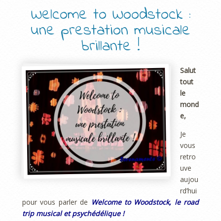
Welcome to Woodstock :
une prestation musicale
brillante !
Salut
tout
le
mond
e,
Je
vous
retro
uve
aujou
rd’hui
pour vous parler de
Welcome to Woodstock, le road
trip musical et psychédélique !