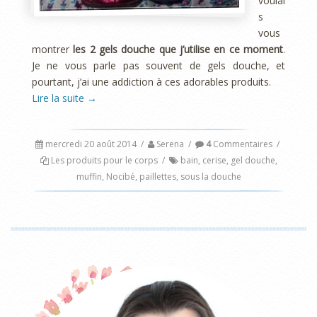
voulai
s
vous
montrer
les 2 gels douche que j’utilise en ce moment
.
Je ne vous parle pas souvent de gels douche, et
pourtant, j’ai une addiction à ces adorables produits.
Lire la suite
→
mercredi 20 août 2014
/
Serena
/
4
Commentaires
/
Les produits pour le corps
/
bain
,
cerise
,
gel douche
,
muffin
,
Nocibé
,
paillettes
,
sous la douche