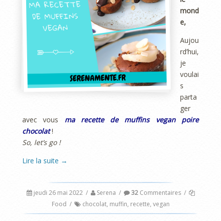
mond
e,
Aujou
rd’hui,
je
voulai
s
parta
ger
avec vous
ma recette de muffins vegan poire
chocolat
!
So, let’s go !
Lire la suite
→
jeudi 26 mai 2022
/
Serena
/
32
Commentaires
/
Food
/
chocolat
,
muffin
,
recette
,
vegan