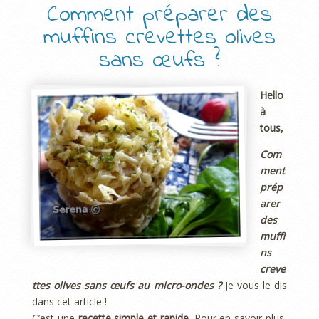
Comment préparer des
muffins crevettes olives
sans œufs ?
Hello
à
tous,
Com
ment
prép
arer
des
muffi
ns
creve
ttes olives sans œufs au micro-ondes ?
Je vous le dis
dans cet article !
C’est une
recette simple et rapide
. Pour en savoir plus,