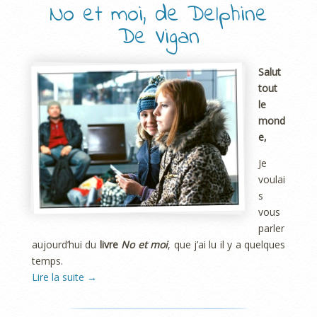
No et moi, de Delphine
De Vigan
Salut
tout
le
mond
e,
Je
voulai
s
vous
parler
aujourd’hui du
livre
No et moi
, que j’ai lu il y a quelques
temps.
Lire la suite
→