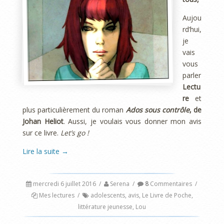
Aujou
rd’hui,
je
vais
vous
parler
Lectu
re
et
plus particulièrement du roman
Ados sous contrôle
, de
Johan Heliot
. Aussi, je voulais vous donner mon avis
sur ce livre.
Let’s go !
Lire la suite
→
mercredi 6 juillet 2016
/
Serena
/
8
Commentaires
/
Mes lectures
/
adolescents
,
avis
,
Le Livre de Poche
,
littérature jeunesse
,
Lou