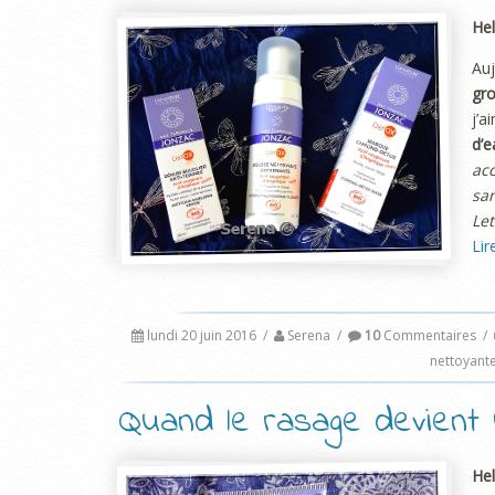
Hel
Auj
gr
j’a
d’
ac
san
Let
Lir
lundi 20 juin 2016
/
Serena
/
10
Commentaires
/
nettoyant
Quand le rasage devient u
Hel