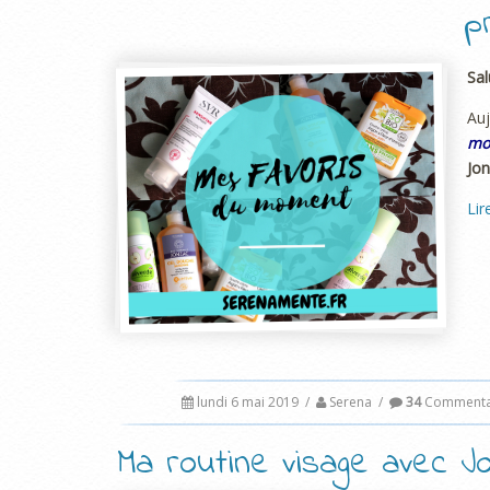
p
Sal
Auj
mo
Jon
Lir
lundi 6 mai 2019
/
Serena
/
34
Commenta
Ma routine visage avec J