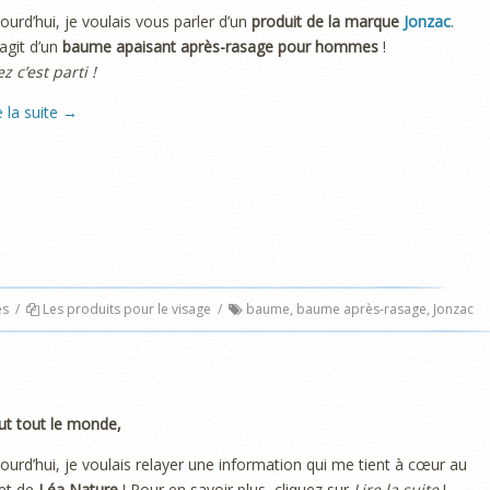
ourd’hui, je voulais vous parler d’un
produit de la marque
Jonzac
.
s’agit d’un
baume apaisant après-rasage pour hommes
!
ez c’est parti !
e la suite
→
es
/
Les produits pour le visage
/
baume
,
baume après-rasage
,
Jonzac
ut tout le monde,
ourd’hui, je voulais relayer une information qui me tient à cœur au
et de
Léa Nature
! Pour en savoir plus, cliquez sur
Lire la suite
!