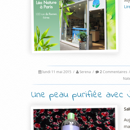
Lir
lundi 11 mai 2015
/
Serena
/
2
Commentaires
/
Nat
Une peau purifiée avec J
Sal
Au
ma