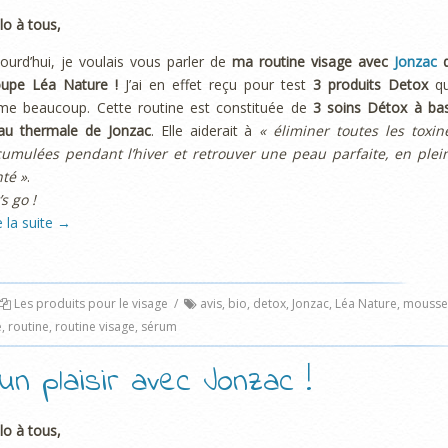
lo à tous,
ourd’hui, je voulais vous parler de
ma routine visage avec
Jonzac
d
oupe Léa Nature !
J’ai en effet reçu pour test
3 produits Detox
q
ime beaucoup. Cette routine est constituée de
3 soins Détox à ba
eau thermale de Jonzac
. Elle aiderait à
« éliminer toutes les toxin
cumulées pendant l’hiver et retrouver une peau parfaite, en plei
té »
.
’s go !
e la suite
→
Les produits pour le visage
/
avis
,
bio
,
detox
,
Jonzac
,
Léa Nature
,
mousse
e
,
routine
,
routine visage
,
sérum
n plaisir avec Jonzac !
lo à tous,