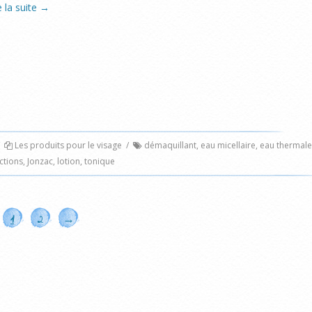
e la suite
→
Les produits pour le visage
/
démaquillant
,
eau micellaire
,
eau thermale
ctions
,
Jonzac
,
lotion
,
tonique
1
2
→