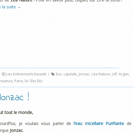
e la suite
→
Les évènements beauté
/
bio
,
capitale
,
Jonzac
,
Léa Nature
,
Lift' Argan
,
essance
,
Paris
,
So' Bio Etic
onzac !
ut tout le monde,
jourd’hui, je voulais vous parler de
l’eau micellaire Purifiante
de 
rque
Jonzac
.