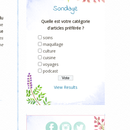
Sondage
u
Quelle est votre catégorie
ue
d'articles préférée ?
se
soins
es
maquillage
ne
culture
cuisine
voyages
podcast
View Results