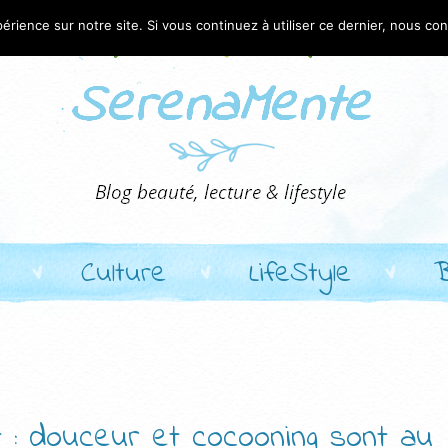
érience sur notre site. Si vous continuez à utiliser ce dernier, nous co
Culture
LifeStyle
 : douceur et cocooning sont au