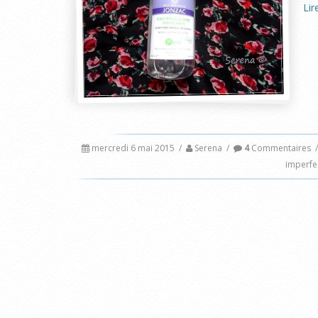
Lir
mercredi 6 mai 2015
/
Serena
/
4
Commentaires
/
imperfe