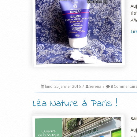
Auj
Il 
All
Lir
lundi 25 janvier 2016
/
Serena
/
8
Commentair
Léa Nature à Paris !
Sal
Auj
suj