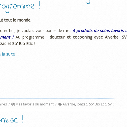
rogramme !
ut tout le monde,
ourd’hui, je voulais vous parler de mes
4 produits de soins favoris 
ment !
Au programme :
douceur et cocooning avec Alverbe, SV
zac et So’ Bio Etic !
e la suite
→
ires
/
Mes favoris du moment
/
Alverde
,
Jonzac
,
So' Bio Etic
,
SVR
onzac !