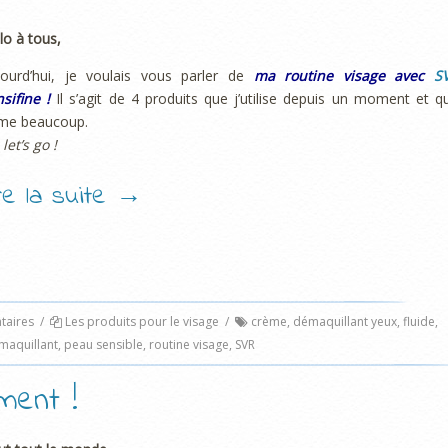
lo à tous,
jourd’hui, je voulais vous parler de
ma routine visage avec
S
nsifine !
Il s’agit de 4 produits que j’utilise depuis un moment et q
ime beaucoup.
 let’s go !
ire la suite
→
aires
/
Les produits pour le visage
/
crème
,
démaquillant yeux
,
fluide
,
émaquillant
,
peau sensible
,
routine visage
,
SVR
ment !