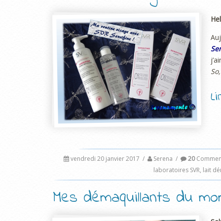
Hel
Au
Se
j’a
So,
L
vendredi 20 janvier 2017
/
Serena
/
20
Comment
laboratoires SVR
,
lait d
Mes démaquillants du mo