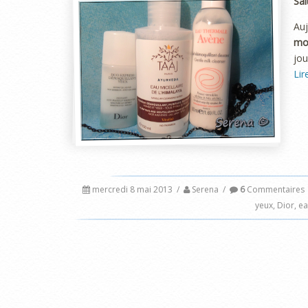
Sal
Auj
mo
jou
Lir
mercredi 8 mai 2013
/
Serena
/
6
Commentaires
yeux
,
Dior
,
ea