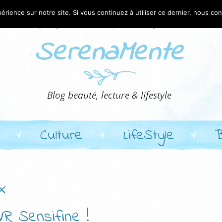
érience sur notre site. Si vous continuez à utiliser ce dernier, nous co
Culture
LifeStyle
x
VR Sensifine !