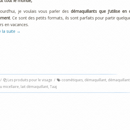
ut tout le monde,
ourd’hui, je voulais vous parler des
démaquillants que j’utilise en 
ment
. Ce sont des petits formats, ils sont parfaits pour partir quelqu
rs en vacances.
e la suite
→
/
Les produits pour le visage
/
cosmétiques
,
démaquillant
,
démaquillant
u micellaire
,
lait démaquillant
,
Taaj