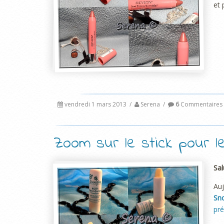
et 
vendredi 1 mars 2013
/
Serena
/
6
Commentaires
Zoom sur le stick pour l
Sal
Au
Sn
pr