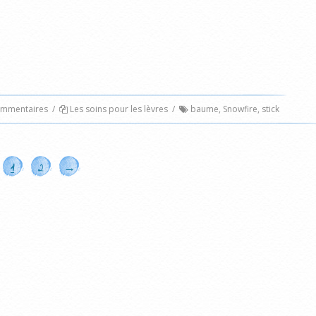
mmentaires
/
Les soins pour les lèvres
/
baume
,
Snowfire
,
stick
1
2
→