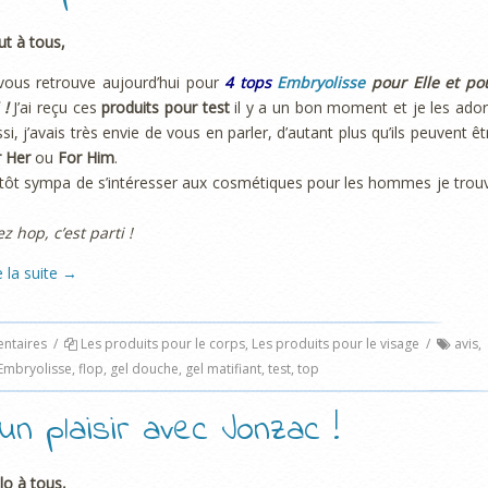
ut à tous,
vous retrouve aujourd’hui pour
4 tops
Embryolisse
pour Elle et po
 !
J’ai reçu ces
produits pour test
il y a un bon moment et je les ador
si, j’avais très envie de vous en parler, d’autant plus qu’ils peuvent êt
r Her
ou
For Him
.
tôt sympa de s’intéresser aux cosmétiques pour les hommes je trou
ez hop, c’est parti !
e la suite
→
taires
/
Les produits pour le corps
,
Les produits pour le visage
/
avis
,
Embryolisse
,
flop
,
gel douche
,
gel matifiant
,
test
,
top
n plaisir avec Jonzac !
lo à tous,