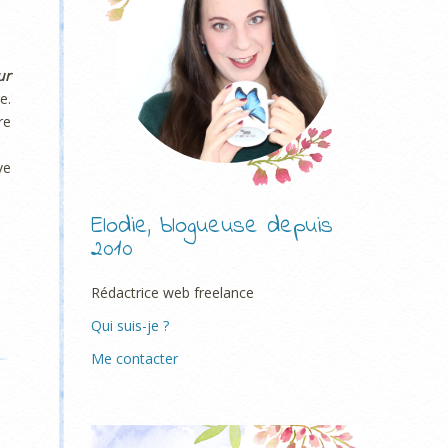
ur
e.
re
ve
Elodie, blogueuse depuis
2010
Rédactrice web freelance
Qui suis-je ?
Me contacter