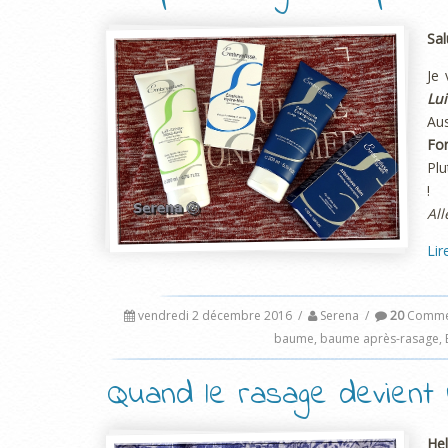
Sal
Je 
Lui
Aus
Fo
Plu
!
All
Lir
vendredi 2 décembre 2016
/
Serena
/
20
Commen
baume
,
baume après-rasage
,
Quand le rasage devient u
Hel