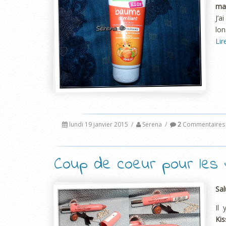
ma
J’a
lon
Lir
lundi 19 janvier 2015
/
Serena
/
2
Commentaires
Coup de coeur pour les J
Sal
Il
Kis