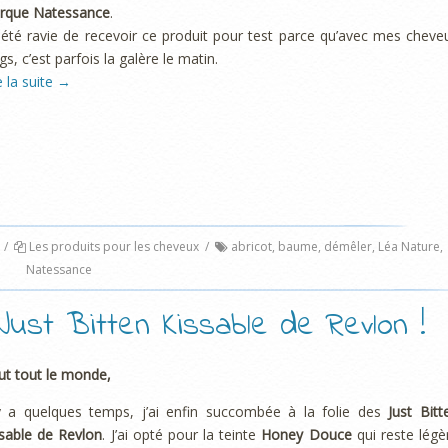
rque Natessance
.
i été ravie de recevoir ce produit pour test parce qu’avec mes cheve
gs, c’est parfois la galère le matin.
e la suite
→
/
Les produits pour les cheveux
/
abricot
,
baume
,
démêler
,
Léa Nature
,
Natessance
ust Bitten Kissable de Revlon !
ut tout le monde,
 y a quelques temps, j’ai enfin succombée à la folie des
Just Bitt
sable de Revlon
. J’ai opté pour la teinte
Honey Douce
qui reste légè