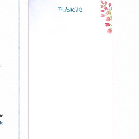
Publicité
e
,
ue
le