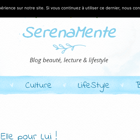
érience sur notre site. Si vous continuez à utiliser ce dernier, nous co
Culture
LifeStyle
lle pour Lui !