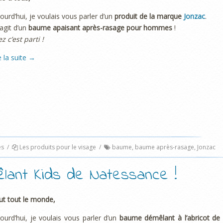
ourd’hui, je voulais vous parler d’un
produit de la marque
Jonzac
.
s’agit d’un
baume apaisant après-rasage pour hommes
!
ez c’est parti !
e la suite
→
es
/
Les produits pour le visage
/
baume
,
baume après-rasage
,
Jonzac
lant Kids de Natessance !
ut tout le monde,
ourd’hui, je voulais vous parler d’un
baume démêlant à l’abricot de 