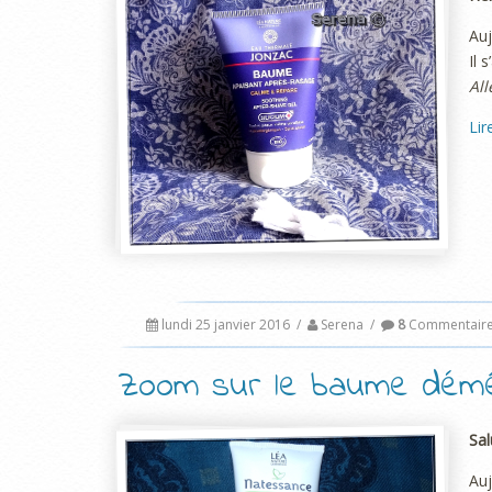
Auj
Il 
All
Lir
lundi 25 janvier 2016
/
Serena
/
8
Commentair
Zoom sur le baume démê
Sal
Auj