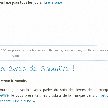
parfaite pour tous les jours.
Lire la suite
→
/
Les produits pour les lèvres
/
baume
,
cosmétiques
,
Just Bitten Kissabl
Revlon
es lèvres de Snowfire !
ut tout le monde,
jourd’hui, je voulais vous parler du
soin des lèvres de la marq
owfire
. Je vous présentais les produits de la marque dans
un artic
écédent
.
Lire la suite
→