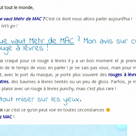
ut tout le monde,
e vaut Mehr de MAC ?
C’est ce dont nous allons parler aujourd’hui !
 let’s go !
ue vaut Mehr de MAC
? Mon avis sur c
ouge à lèvres !
’ai craqué pour ce rouge à lèvres il y a un bon moment et je pren
in de le temps de vous en parler ! Je ne sais pas vous, mais pour 
t, avec le port du masque, je porte plus souvent des
rouges à lèvr
tres
, des baumes à lèvres teintés ou un peu de gloss. Parfois, je 
s plaisir avec un rouge à lèvres punchy, mais c’est plus rare !
 tout miser sur les yeux.
ux
car c’est ce qu’on peut voir en toutes circonstances
ez MAC
!