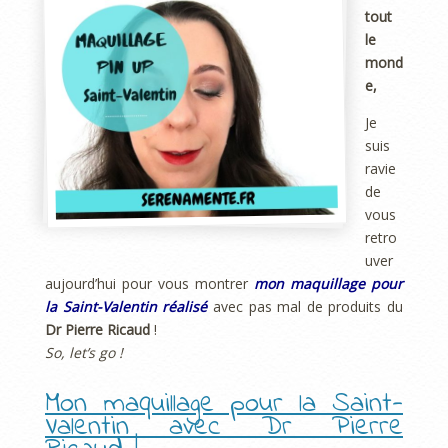
tout
le
mond
e,
Je
suis
ravie
de
vous
retro
uver
aujourd’hui pour vous montrer
mon maquillage pour
la Saint-Valentin réalisé
avec pas mal de produits du
Dr Pierre Ricaud
!
So, let’s go !
Mon maquillage pour la Saint-
Valentin avec Dr Pierre