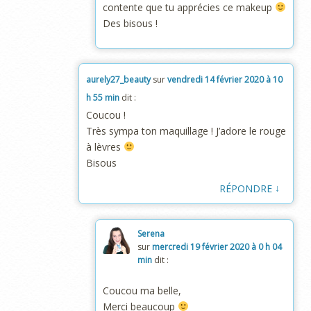
contente que tu apprécies ce makeup
Des bisous !
aurely27_beauty
sur
vendredi 14 février 2020 à 10
h 55 min
dit :
Coucou !
Très sympa ton maquillage ! J’adore le rouge
à lèvres
Bisous
↓
RÉPONDRE
Serena
sur
mercredi 19 février 2020 à 0 h 04
min
dit :
Coucou ma belle,
Merci beaucoup