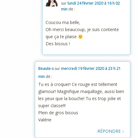
sur
lundi 24 février 2020 à 16 h 02
min
dit :
Coucou ma belle,
Oh merci beaucoup, je suis contente
que ça te plaise
Des bisous !
Beaute-s
sur
mercredi 19 février 2020 à 23 h 21
min
dit :
Tu es à croquer! Ce rouge est tellement
glamour! Magnifique maquillage, aussi bien
les yeux que la bouche! Tu es trop jolie et
super classe!!!
Plein de gros bisous
Valérie
↓
RÉPONDRE