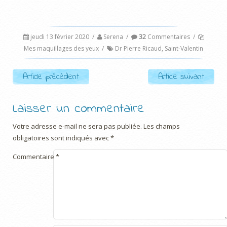
jeudi 13 février 2020
/
Serena
/
32
Commentaires
/
Mes maquillages des yeux
/
Dr Pierre Ricaud
,
Saint-Valentin
Post navigation
Article précédent
Article suivant
Laisser un commentaire
Votre adresse e-mail ne sera pas publiée.
Les champs
obligatoires sont indiqués avec
*
Commentaire
*