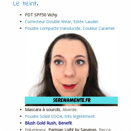
Le teint.
FDT SPF50 Vichy
.
Correcteur Double Wear, Estée Lauder
.
Poudre compacte translucide, Couleur Caramel
.
Mascara à sourcils
, Alverde.
Poudre Soleil SOOA, très légèremen
t
.
Blush Gold Rush, Benefit
.
Enlumineur,
Parisian Light by Sananas
, Becca.