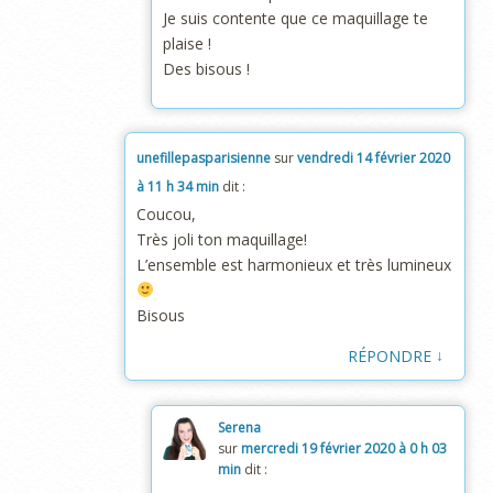
Je suis contente que ce maquillage te
plaise !
Des bisous !
unefillepasparisienne
sur
vendredi 14 février 2020
à 11 h 34 min
dit :
Coucou,
Très joli ton maquillage!
L’ensemble est harmonieux et très lumineux
Bisous
↓
RÉPONDRE
Serena
sur
mercredi 19 février 2020 à 0 h 03
min
dit :