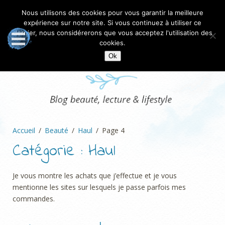
Nous utilisons des cookies pour vous garantir la meilleure
expérience sur notre site. Si vous continuez à utiliser ce
dernier, nous considérerons que vous acceptez l'utilisation des
cookies.
Ok
Accueil
Beauté
Haul
Page 4
Catégorie :
Haul
Je vous montre les achats que j’effectue et je vous
mentionne les sites sur lesquels je passe parfois mes
commandes.