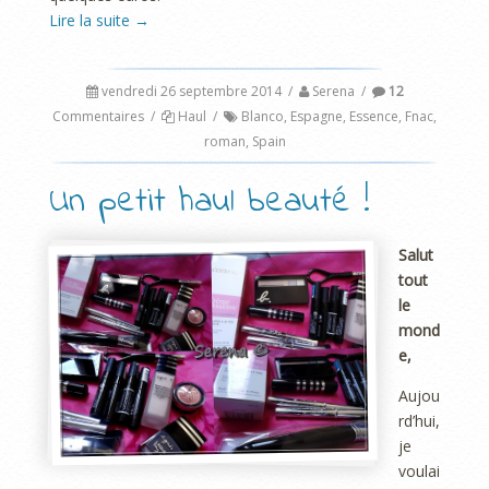
Lire la suite
→
vendredi 26 septembre 2014
/
Serena
/
12
Commentaires
/
Haul
/
Blanco
,
Espagne
,
Essence
,
Fnac
,
roman
,
Spain
Un petit haul beauté !
Salut
tout
le
mond
e,
Aujou
rd’hui,
je
voulai