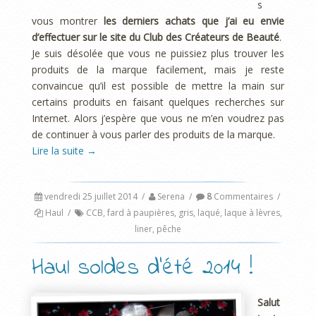
s
vous montrer
les derniers achats que j’ai eu envie
d’effectuer sur le site du Club des Créateurs de Beauté
.
Je suis désolée que vous ne puissiez plus trouver les
produits de la marque facilement, mais je reste
convaincue qu’il est possible de mettre la main sur
certains produits en faisant quelques recherches sur
Internet. Alors j’espère que vous ne m’en voudrez pas
de continuer à vous parler des produits de la marque.
Lire la suite
→
vendredi 25 juillet 2014
/
Serena
/
8
Commentaires
/
Haul
/
CCB
,
fard à paupières
,
gris
,
laqué
,
laque à lèvres
,
liner
,
pêche
Haul soldes d’été 2014 !
Salut