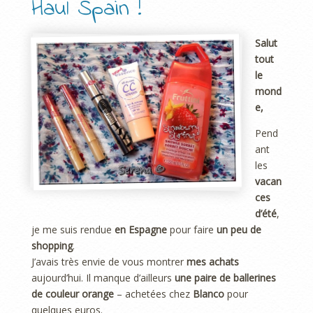
Haul Spain !
Salut
tout
le
mond
e,
Pend
ant
les
vacan
ces
d’été
,
je me suis rendue
en Espagne
pour faire
un peu de
shopping
.
J’avais très envie de vous montrer
mes achats
aujourd’hui. Il manque d’ailleurs
une paire de ballerines
de couleur orange
– achetées chez
Blanco
pour
quelques euros.