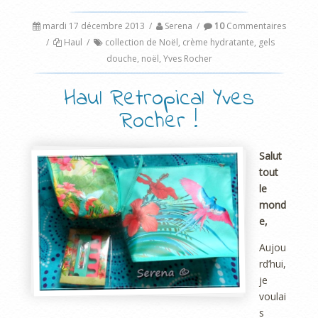
mardi 17 décembre 2013
/
Serena
/
10
Commentaires
/
Haul
/
collection de Noël
,
crème hydratante
,
gels
douche
,
noël
,
Yves Rocher
Haul Retropical Yves
Rocher !
Salut
tout
le
mond
e,
Aujou
rd’hui,
je
voulai
s