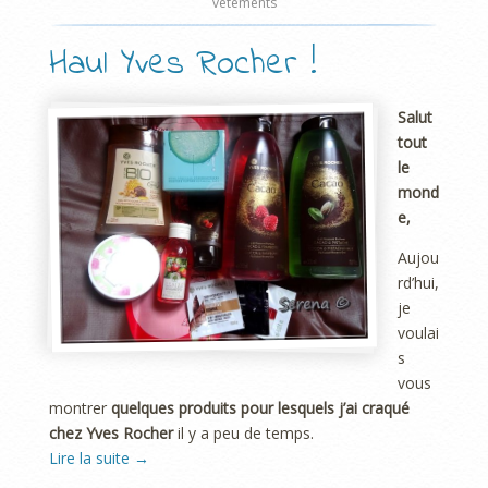
vêtements
Haul Yves Rocher !
Salut
tout
le
mond
e,
Aujou
rd’hui,
je
voulai
s
vous
montrer
quelques produits pour lesquels j’ai craqué
chez Yves Rocher
il y a peu de temps.
Lire la suite
→