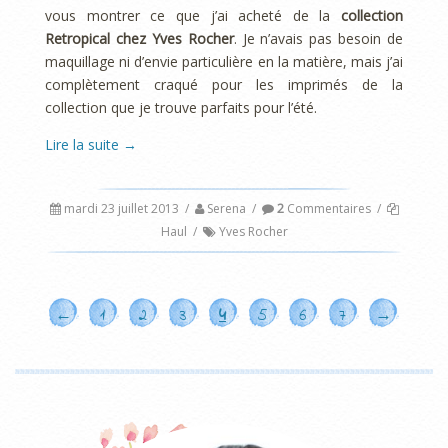
vous montrer ce que j’ai acheté de la
collection
Retropical chez Yves Rocher
. Je n’avais pas besoin de
maquillage ni d’envie particulière en la matière, mais j’ai
complètement craqué pour les imprimés de la
collection que je trouve parfaits pour l’été.
Lire la suite
→
mardi 23 juillet 2013
/
Serena
/
2
Commentaires
/
Haul
/
Yves Rocher
←
1
2
3
4
5
6
7
→