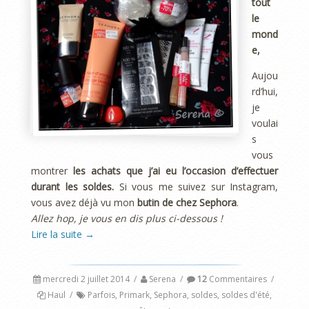
tout
le
mond
e,
Aujou
rd’hui,
je
voulai
s
vous
montrer
les achats que j’ai eu l’occasion d’effectuer
durant les soldes.
Si vous me suivez sur Instagram,
vous avez déjà vu mon
butin de chez Sephora
.
Allez hop, je vous en dis plus ci-dessous !
Lire la suite
→
mercredi 2 juillet 2014
/
Serena
/
12
Commentaires
/
Haul
/
Parfois
,
Primark
,
Sephora
,
soldes
,
soldes d'été
,