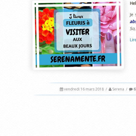
Hel
Je 
ab
So,
Lir
vendredi 16 mars 2018
/
Serena
/
6