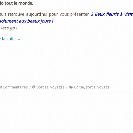
lo tout le monde,
suis retrouve aujourd’hui pour vous présenter
3 lieux fleuris à visit
solument aux beaux jours !
 let’s go !
e la suite
→
0
Commentaires
/
Sorties
,
Voyages
/
Corse
,
sortie
,
voyage