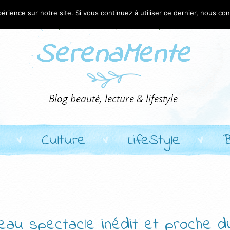
érience sur notre site. Si vous continuez à utiliser ce dernier, nous co
Culture
LifeStyle
veau spectacle inédit et proche d