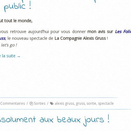
public !
ut tout le monde,
vous retrouve aujourd’hui pour vous donner
mon avis sur
Les Foli
uss
, le nouveau spectacle de
La Compagnie Alexis Gruss
!
 let’s go !
e la suite
→
Commentaires
/
Sorties
/
alexis gruss
,
gruss
,
sortie
,
spectacle
 absolument aux beaux jours !