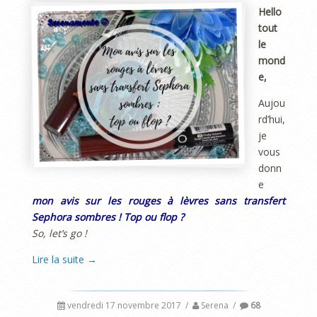
Hello
tout
le
mond
e,
Aujou
rd’hui,
je
vous
donn
e
mon avis sur les rouges à lèvres sans transfert
Sephora sombres ! Top ou flop ?
So, let’s go !
Lire la suite
→
vendredi 17 novembre 2017
/
Serena
/
68