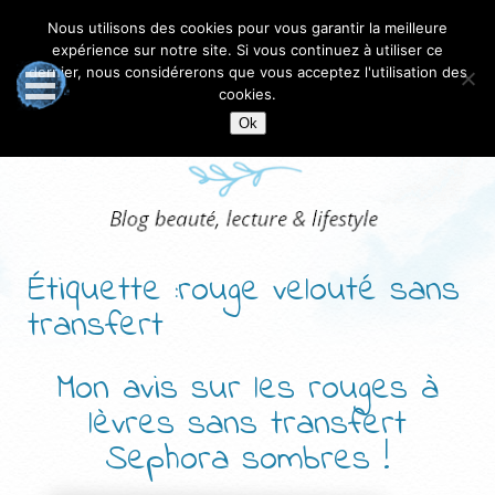
Nous utilisons des cookies pour vous garantir la meilleure
expérience sur notre site. Si vous continuez à utiliser ce
dernier, nous considérerons que vous acceptez l'utilisation des
cookies.
Ok
Étiquette :rouge velouté sans
transfert
Mon avis sur les rouges à
lèvres sans transfert
Sephora sombres !