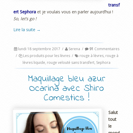
transf
ert Sephora
et je voulais vous en parler aujourd’hui !
So, let’s go !
Lire la suite
→
lundi 18 septembre 2017
/
Serena
/
91
Commentaires
/
Les produits pour les lèvres
/
rouge à lèvres
,
rouge à
lèvres liquide
,
rouge velouté sans transfert
,
Sephora
Maquillage bleu azur
Ocarina avec Shiro
Comestics !
Salut
tout
le
mond