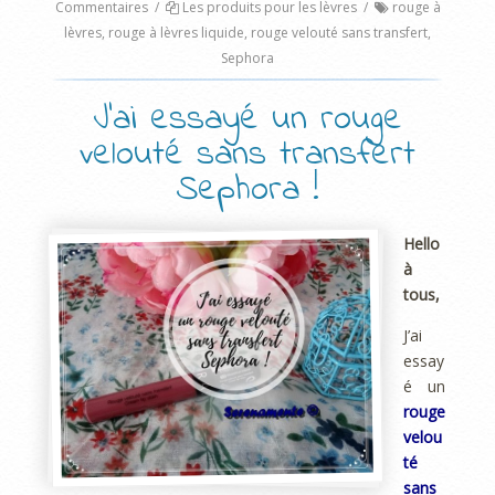
Commentaires
/
Les produits pour les lèvres
/
rouge à
lèvres
,
rouge à lèvres liquide
,
rouge velouté sans transfert
,
Sephora
J’ai essayé un rouge
velouté sans transfert
Sephora !
Hello
à
tous,
J’ai
essay
é un
rouge
velou
té
sans