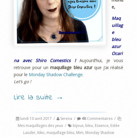
e,
Maq
uillag
e
bleu
azur
Ocari
na avec Shiro Comestics !
Aujourd’hui, je vous
retrouve pour un
maquillage bleu azur
que j’ai réalisé
pour le
Monday Shadow Challenge
.
Let’s go !
Lire la suite
→
lundi 10 avril 2017
/
Serena
/
48
Commentaires
/
Mes maquillages des yeux
/
bijoux
,
bleu
,
Essence
,
Estée
Lauder
,
Kiko
,
maquillage bleu
,
Mim
,
Monday Shadow