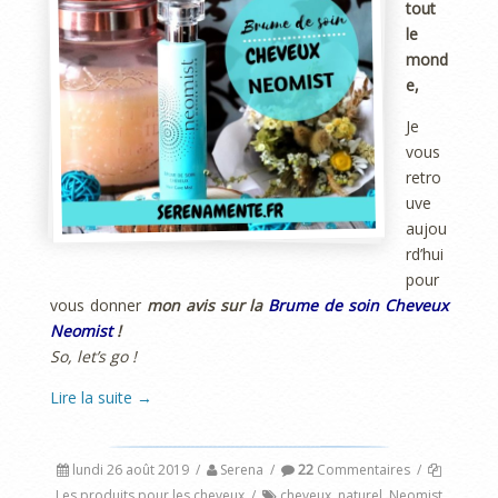
tout
le
mond
e,
Je
vous
retro
uve
aujou
rd’hui
pour
vous donner
mon avis sur la
Brume de soin Cheveux
Neomist
!
So, let’s go !
Lire la suite
→
lundi 26 août 2019
/
Serena
/
22
Commentaires
/
Les produits pour les cheveux
/
cheveux
,
naturel
,
Neomist