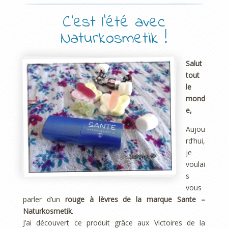
C’est l’été avec
Naturkosmetik !
Salut
tout
le
mond
e,
Aujou
rd’hui,
je
voulai
s
vous
parler d’un
rouge à lèvres de la marque Sante –
Naturkosmetik
.
J’ai découvert ce produit grâce aux Victoires de la