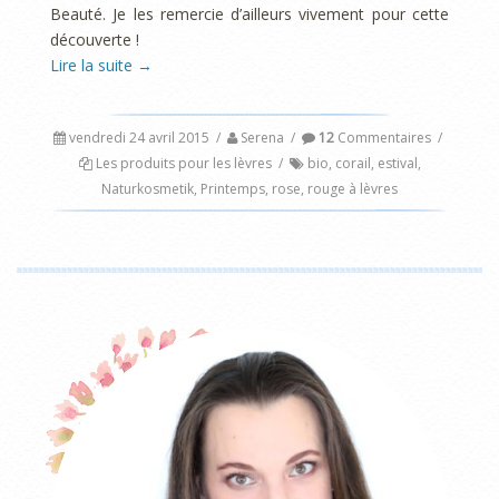
Beauté. Je les remercie d’ailleurs vivement pour cette
découverte !
Lire la suite
→
vendredi 24 avril 2015
/
Serena
/
12
Commentaires
/
Les produits pour les lèvres
/
bio
,
corail
,
estival
,
Naturkosmetik
,
Printemps
,
rose
,
rouge à lèvres