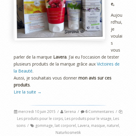
e,
Aujou
rd’hui,
je
voulai
s
vous
parler de la marque
Lavera
. J’ai eu l’occasion de tester
plusieurs produits de la marque grâce aux
Victoires de
la Beauté
.
Aussi, je souhaitais vous donner
mon avis sur ces
produits
.
Lire la suite
→
mercredi 10 juin 2015
/
Serena
/
6
Commentaires
/
Les produits pour le corps
,
Les produits pour le visage
,
Les
soins
/
gommage
,
lait corporel
,
Lavera
,
masque
,
naturel
,
Naturkosmetik