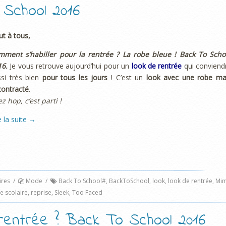
 School 2016
ut à tous,
mment s’habiller pour la rentrée ? La robe bleue ! Back To Scho
16.
Je vous retrouve aujourd’hui pour un
look de rentrée
qui conviend
si très bien
pour
tous les jours
! C’est un
look avec une robe ma
contracté
.
ez hop, c’est parti !
e la suite
→
res
/
Mode
/
Back To School#
,
BackToSchool
,
look
,
look de rentrée
,
Mi
e scolaire
,
reprise
,
Sleek
,
Too Faced
 rentrée ? Back To School 2016