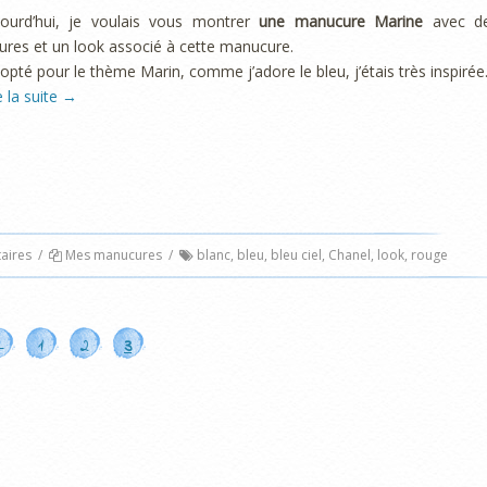
jourd’hui, je voulais vous montrer
une manucure Marine
avec d
ures et un look associé à cette manucure.
i opté pour le thème Marin, comme j’adore le bleu, j’étais très inspirée
e la suite
→
ires
/
Mes manucures
/
blanc
,
bleu
,
bleu ciel
,
Chanel
,
look
,
rouge
←
1
2
3