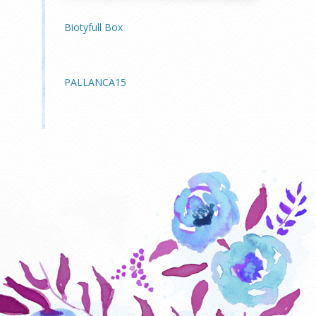
Biotyfull Box
PALLANCA15