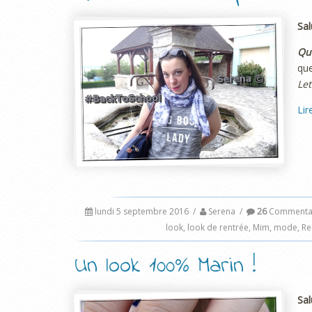
Sal
Qu
que
Let
Lir
lundi 5 septembre 2016
/
Serena
/
26
Commentai
look
,
look de rentrée
,
Mim
,
mode
,
Re
Un look 100% Marin !
Sal