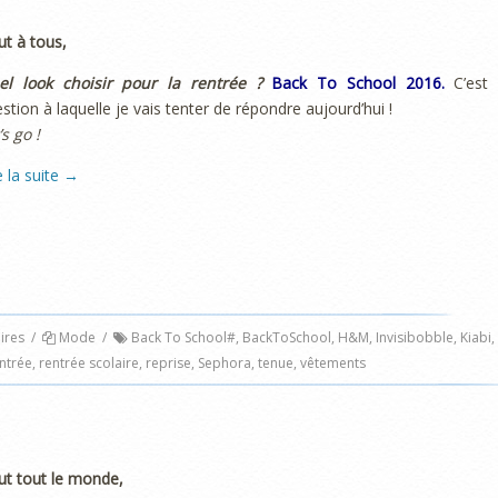
ut à tous,
el look choisir pour la rentrée ?
Back To School 2016.
C’est 
stion à laquelle je vais tenter de répondre aujourd’hui !
’s go !
e la suite
→
res
/
Mode
/
Back To School#
,
BackToSchool
,
H&M
,
Invisibobble
,
Kiabi
,
ntrée
,
rentrée scolaire
,
reprise
,
Sephora
,
tenue
,
vêtements
ut tout le monde,