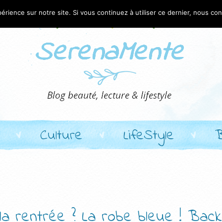
érience sur notre site. Si vous continuez à utiliser ce dernier, nous co
Culture
LifeStyle
la rentrée ? La robe bleue ! Back