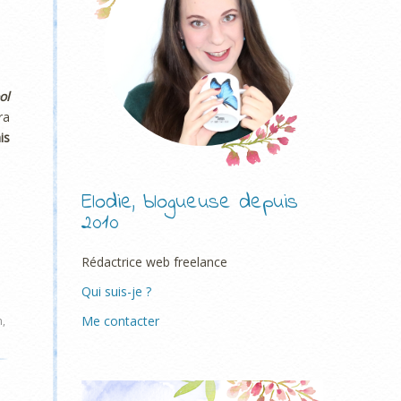
ol
ra
is
Elodie, blogueuse depuis
2010
Rédactrice web freelance
Qui suis-je ?
Me contacter
m
,