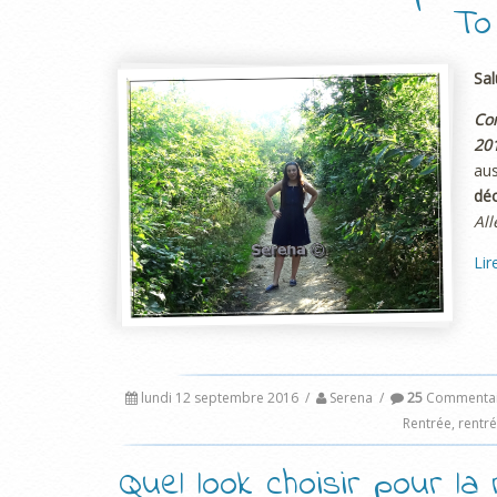
To
Sal
Co
20
aus
dé
All
Lir
lundi 12 septembre 2016
/
Serena
/
25
Commentai
Rentrée
,
rentré
Quel look choisir pour la